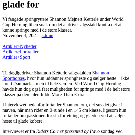
glade for
Vi fangede springryttere Shannon Mejnert Ketterle under World
Cup Herning til en snak om det at drive salgsstald kontra det at
kunne springe med i de store klasser.
November 3, 2021
|
admin
Artikler>Nyheder
Artikler>Portrætter
Artikler>Sport
Til daglig driver Shannon Ketterle salgsstalden
Shannon
Sporthorses
, hvor hun uddanner springheste og sælger heste – ikke
kun i Danmark – men til hele verden. Ved World Cup Herning
havde hun dog også fået muligheden for springe med i de helt store
klasser på den talentfulde More Than Extra.
I interviewet nedenfor fortæller Shannon om, det sus det giver i
maven, når man rider en 0-runde i en 145 cm klasse, ligesom hun
fortæller om passionen for sin forretning og glæden ved at sælge
heste til glade købere.
Interviewet er fra
Riders Corner presented by Pavo
søndag ved