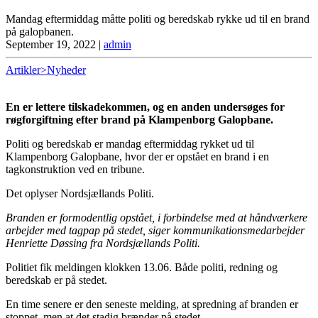
Mandag eftermiddag måtte politi og beredskab rykke ud til en brand
på galopbanen.
September 19, 2022
|
admin
Artikler>Nyheder
En er lettere tilskadekommen, og en anden undersøges for
røgforgiftning efter brand på Klampenborg Galopbane.
Politi og beredskab er mandag eftermiddag rykket ud til
Klampenborg Galopbane, hvor der er opstået en brand i en
tagkonstruktion ved en tribune.
Det oplyser Nordsjællands Politi.
Branden er formodentlig opstået, i forbindelse med at håndværkere
arbejder med tagpap på stedet, siger kommunikationsmedarbejder
Henriette Døssing fra Nordsjællands Politi.
Politiet fik meldingen klokken 13.06. Både politi, redning og
beredskab er på stedet.
En time senere er den seneste melding, at spredning af branden er
stoppet, men at det stadig brænder på stedet.