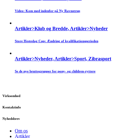
Video: Kom med indenfor på Ny Ravnstrup
Artikler>Klub og Bredde, Artikler>Nyheder
Store Hestedag Cup: Ændring af kvalifikationsperioden
Artikler>Nyheder, Artikler>Sport, Zibrasport
Se de nye bruttogrupper for pony- og children-ryttere
Virksomhed
Kontaktinfo
Nyhedsbrev
Om os
Artikler