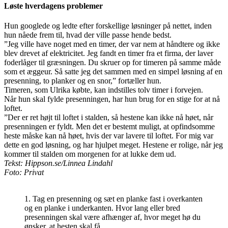
Løste hverdagens problemer
Hun googlede og ledte efter forskellige løsninger på nettet, inden
hun nåede frem til, hvad der ville passe hende bedst.
”Jeg ville have noget med en timer, der var nem at håndtere og ikke
blev drevet af elektricitet. Jeg fandt en timer fra et firma, der laver
foderlåger til græsningen. Du skruer op for timeren på samme måde
som et æggeur. Så satte jeg det sammen med en simpel løsning af en
presenning, to planker og en snor,” fortæller hun.
Timeren, som Ulrika købte, kan indstilles tolv timer i forvejen.
Når hun skal fylde presenningen, har hun brug for en stige for at nå
loftet.
”Der er ret højt til loftet i stalden, så hestene kan ikke nå høet, når
presenningen er fyldt. Men det er bestemt muligt, at opfindsomme
heste måske kan nå høet, hvis der var lavere til loftet. For mig var
dette en god løsning, og har hjulpet meget. Hestene er rolige, når jeg
kommer til stalden om morgenen for at lukke dem ud.
Tekst: Hippson.se/Linnea Lindahl
Foto: Privat
1. Tag en presenning og sæt en planke fast i overkanten
og en planke i underkanten. Hvor lang eller bred
presenningen skal være afhænger af, hvor meget hø du
ønsker, at hesten skal få.