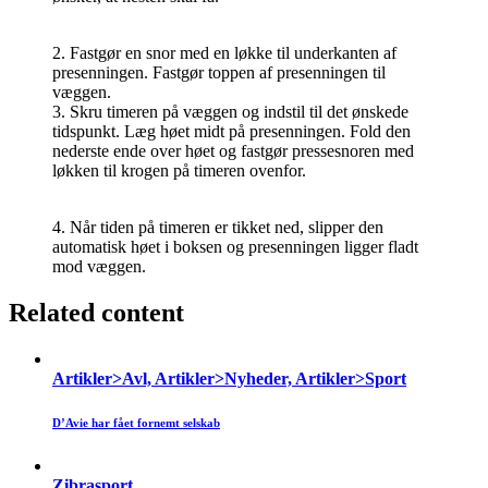
2. Fastgør en snor med en løkke til underkanten af
presenningen. Fastgør toppen af presenningen til
væggen.
3. Skru timeren på væggen og indstil til det ønskede
tidspunkt. Læg høet midt på presenningen. Fold den
nederste ende over høet og fastgør pressesnoren med
løkken til krogen på timeren ovenfor.
4. Når tiden på timeren er tikket ned, slipper den
automatisk høet i boksen og presenningen ligger fladt
mod væggen.
Related content
Artikler>Avl, Artikler>Nyheder, Artikler>Sport
D’Avie har fået fornemt selskab
Zibrasport