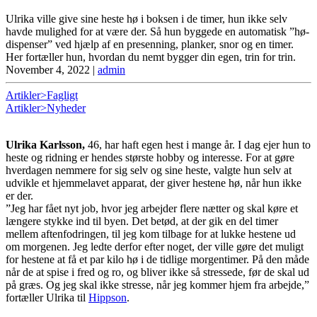
Ulrika ville give sine heste hø i boksen i de timer, hun ikke selv
havde mulighed for at være der. Så hun byggede en automatisk ”hø-
dispenser” ved hjælp af en presenning, planker, snor og en timer.
Her fortæller hun, hvordan du nemt bygger din egen, trin for trin.
November 4, 2022
|
admin
Artikler>Fagligt
Artikler>Nyheder
Ulrika Karlsson,
46, har haft egen hest i mange år. I dag ejer hun to
heste og ridning er hendes største hobby og interesse. For at gøre
hverdagen nemmere for sig selv og sine heste, valgte hun selv at
udvikle et hjemmelavet apparat, der giver hestene hø, når hun ikke
er der.
”Jeg har fået nyt job, hvor jeg arbejder flere nætter og skal køre et
længere stykke ind til byen. Det betød, at der gik en del timer
mellem aftenfodringen, til jeg kom tilbage for at lukke hestene ud
om morgenen. Jeg ledte derfor efter noget, der ville gøre det muligt
for hestene at få et par kilo hø i de tidlige morgentimer. På den måde
når de at spise i fred og ro, og bliver ikke så stressede, før de skal ud
på græs. Og jeg skal ikke stresse, når jeg kommer hjem fra arbejde,”
fortæller Ulrika til
Hippson
.