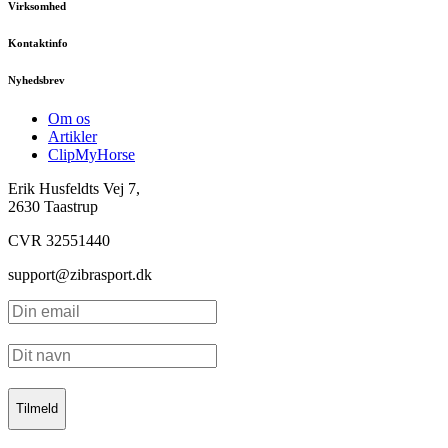
Virksomhed
Kontaktinfo
Nyhedsbrev
Om os
Artikler
ClipMyHorse
Erik Husfeldts Vej 7,
2630 Taastrup
CVR 32551440
support@zibrasport.dk
Tilmeld