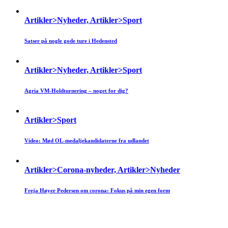
Artikler>Nyheder, Artikler>Sport
Satser på nogle gode ture i Hedensted
Artikler>Nyheder, Artikler>Sport
Agria VM-Holdturnering – noget for dig?
Artikler>Sport
Video: Mød OL-medaljekandidaterne fra udlandet
Artikler>Corona-nyheder, Artikler>Nyheder
Freja Høyer Pedersen om corona: Fokus på min egen form