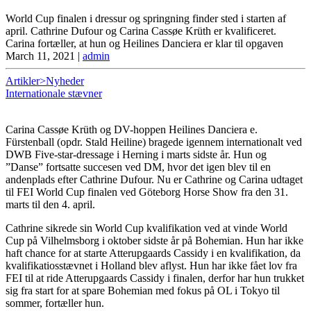
World Cup finalen i dressur og springning finder sted i starten af
april. Cathrine Dufour og Carina Cassøe Krüth er kvalificeret.
Carina fortæller, at hun og Heilines Danciera er klar til opgaven
March 11, 2021
|
admin
Artikler>Nyheder
Internationale stævner
Carina Cassøe Krüth og DV-hoppen Heilines Danciera e.
Fürstenball (opdr. Stald Heiline) bragede igennem internationalt ved
DWB Five-star-dressage i Herning i marts sidste år. Hun og
”Danse” fortsatte succesen ved DM, hvor det igen blev til en
andenplads efter Cathrine Dufour. Nu er Cathrine og Carina udtaget
til FEI World Cup finalen ved Göteborg Horse Show fra den 31.
marts til den 4. april.
Cathrine sikrede sin World Cup kvalifikation ved at vinde World
Cup på Vilhelmsborg i oktober sidste år på Bohemian. Hun har ikke
haft chance for at starte Atterupgaards Cassidy i en kvalifikation, da
kvalifikatiosstævnet i Holland blev aflyst. Hun har ikke fået lov fra
FEI til at ride Atterupgaards Cassidy i finalen, derfor har hun trukket
sig fra start for at spare Bohemian med fokus på OL i Tokyo til
sommer, fortæller hun.