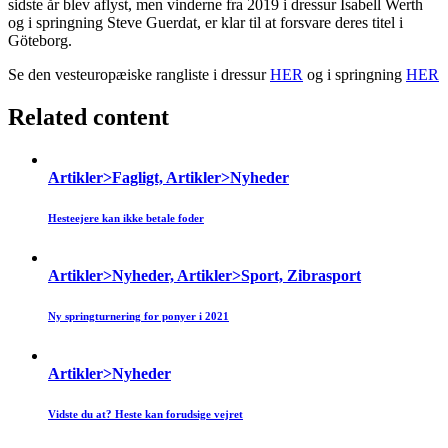
sidste år blev aflyst, men vinderne fra 2019 i dressur Isabell Werth
og i springning Steve Guerdat, er klar til at forsvare deres titel i
Göteborg.
Se den vesteuropæiske rangliste i dressur
HER
og i springning
HER
Related content
Artikler>Fagligt, Artikler>Nyheder
Hesteejere kan ikke betale foder
Artikler>Nyheder, Artikler>Sport, Zibrasport
Ny springturnering for ponyer i 2021
Artikler>Nyheder
Vidste du at? Heste kan forudsige vejret