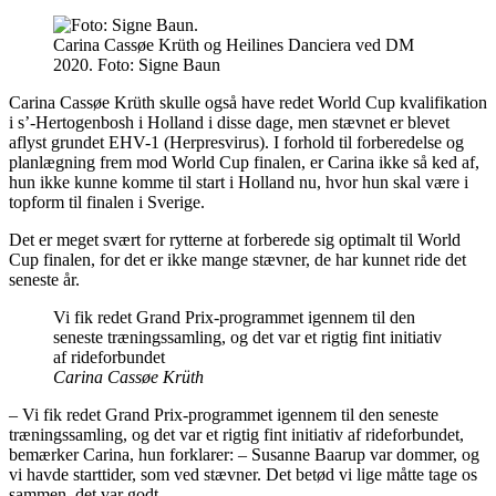
Carina Cassøe Krüth og Heilines Danciera ved DM
2020. Foto: Signe Baun
Carina Cassøe Krüth skulle også have redet World Cup kvalifikation
i s’-Hertogenbosh i Holland i disse dage, men stævnet er blevet
aflyst grundet EHV-1 (Herpresvirus). I forhold til forberedelse og
planlægning frem mod World Cup finalen, er Carina ikke så ked af,
hun ikke kunne komme til start i Holland nu, hvor hun skal være i
topform til finalen i Sverige.
Det er meget svært for rytterne at forberede sig optimalt til World
Cup finalen, for det er ikke mange stævner, de har kunnet ride det
seneste år.
Vi fik redet Grand Prix-programmet igennem til den
seneste træningssamling, og det var et rigtig fint initiativ
af rideforbundet
Carina Cassøe Krüth
– Vi fik redet Grand Prix-programmet igennem til den seneste
træningssamling, og det var et rigtig fint initiativ af rideforbundet,
bemærker Carina, hun forklarer: – Susanne Baarup var dommer, og
vi havde starttider, som ved stævner. Det betød vi lige måtte tage os
sammen, det var godt.