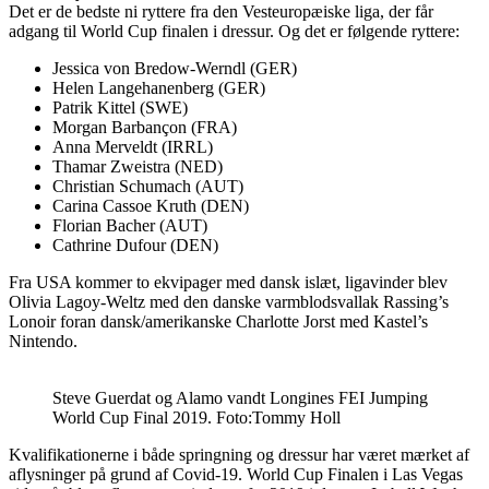
Det er de bedste ni ryttere fra den Vesteuropæiske liga, der får
adgang til World Cup finalen i dressur. Og det er følgende ryttere:
Jessica von Bredow-Werndl (GER)
Helen Langehanenberg (GER)
Patrik Kittel (SWE)
Morgan Barbançon (FRA)
Anna Merveldt (IRRL)
Thamar Zweistra (NED)
Christian Schumach (AUT)
Carina Cassoe Kruth (DEN)
Florian Bacher (AUT)
Cathrine Dufour (DEN)
Fra USA kommer to ekvipager med dansk islæt, ligavinder blev
Olivia Lagoy-Weltz med den danske varmblodsvallak Rassing’s
Lonoir foran dansk/amerikanske Charlotte Jorst med Kastel’s
Nintendo.
Steve Guerdat og Alamo vandt Longines FEI Jumping
World Cup Final 2019. Foto:Tommy Holl
Kvalifikationerne i både springning og dressur har været mærket af
aflysninger på grund af Covid-19. World Cup Finalen i Las Vegas