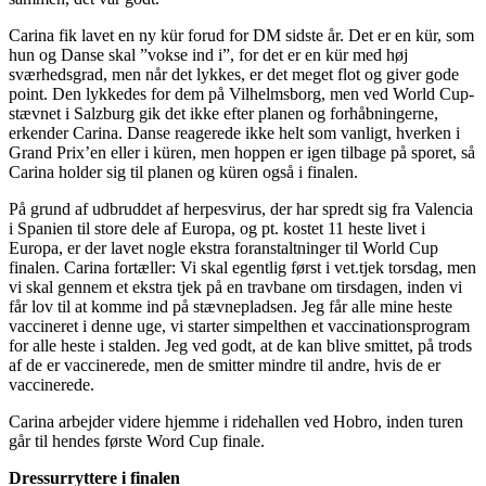
Carina fik lavet en ny kür forud for DM sidste år. Det er en kür, som
hun og Danse skal ”vokse ind i”, for det er en kür med høj
sværhedsgrad, men når det lykkes, er det meget flot og giver gode
point. Den lykkedes for dem på Vilhelmsborg, men ved World Cup-
stævnet i Salzburg gik det ikke efter planen og forhåbningerne,
erkender Carina. Danse reagerede ikke helt som vanligt, hverken i
Grand Prix’en eller i küren, men hoppen er igen tilbage på sporet, så
Carina holder sig til planen og küren også i finalen.
På grund af udbruddet af herpesvirus, der har spredt sig fra Valencia
i Spanien til store dele af Europa, og pt. kostet 11 heste livet i
Europa, er der lavet nogle ekstra foranstaltninger til World Cup
finalen. Carina fortæller: Vi skal egentlig først i vet.tjek torsdag, men
vi skal gennem et ekstra tjek på en travbane om tirsdagen, inden vi
får lov til at komme ind på stævnepladsen. Jeg får alle mine heste
vaccineret i denne uge, vi starter simpelthen et vaccinationsprogram
for alle heste i stalden. Jeg ved godt, at de kan blive smittet, på trods
af de er vaccinerede, men de smitter mindre til andre, hvis de er
vaccinerede.
Carina arbejder videre hjemme i ridehallen ved Hobro, inden turen
går til hendes første Word Cup finale.
Dressurryttere i finalen