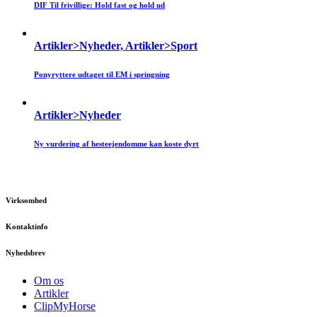
DIF Til frivillige: Hold fast og hold ud
Artikler>Nyheder, Artikler>Sport
Ponyryttere udtaget til EM i springning
Artikler>Nyheder
Ny vurdering af hesteejendomme kan koste dyrt
Virksomhed
Kontaktinfo
Nyhedsbrev
Om os
Artikler
ClipMyHorse