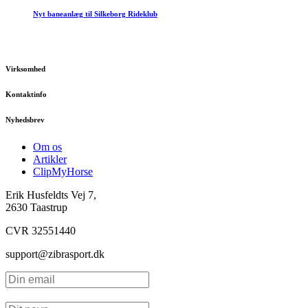
Nyt baneanlæg til Silkeborg Rideklub
Virksomhed
Kontaktinfo
Nyhedsbrev
Om os
Artikler
ClipMyHorse
Erik Husfeldts Vej 7,
2630 Taastrup
CVR 32551440
support@zibrasport.dk