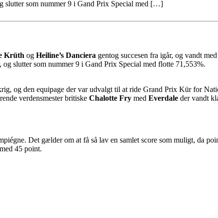
 og slutter som nummer 9 i Gand Prix Special med […]
e Krüth
og
Heiline’s Danciera
gentog succesen fra igår, og vandt med
ur, og slutter som nummer 9 i Gand Prix Special med flotte 71,553%.
nkrig, og den equipage der var udvalgt til at ride Grand Prix Kür for 
erende verdensmester britiske
Chalotte Fry
med
Everdale
der vandt k
gne. Det gælder om at få så lav en samlet score som muligt, da pointene
 med 45 point.