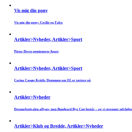
Vis mig din pony
Vis mig din pony: Cecilie og Falco
Artikler>Nyheder, Artikler>Sport
Pieter Devos pensionerer Apart
Artikler>Nyheder, Artikler>Sport
Carina Cassøe Krüth: Drømmen om OL er tættere på
Artikler>Nyheder
Dressurfestivalen aflyses, men Bundgard Byg Cup består – og vi streamer selvfølge
Artikler>Klub og Bredde, Artikler>Nyheder