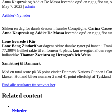
Anna Kasprzak og Addict De Massa leverede også en rigtig flot tur,
May 7, 2023
|
admin
Artikler>Nyheder
Sikken en dag for dansk dressur i franske Compiégne.
Carina Cassø
Anna Kasprzak
og
Addict De Massa
leverede også en rigtig flot t
Lone leverede i Kür
Lone Bang Zindorff
var dagens sidste danske rytter på banen i Fra
77,390% hvilket rakte til en fornem 4. plads, kun overgået af den reg
hollandske
Thamar Zweistra
og
Hexagon’s Ich Weiss
Samlet sej til Danmark
Med en total score på 36 point vinder Danmark Nations Cuppen i Compié
klasser. Holland bliver nummer 2 med 41 point efterfulgt af Tyskland
Find alle resultater fra stævnet her
Related content
Nyheder