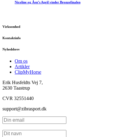
Nicoline og Åen’s April vinder Bronzefinalen
Virksomhed
Kontaktinfo
Nyhedsbrev
Om os
Artikler
ClipMyHorse
Erik Husfeldts Vej 7,
2630 Taastrup
CVR 32551440
support@zibrasport.dk