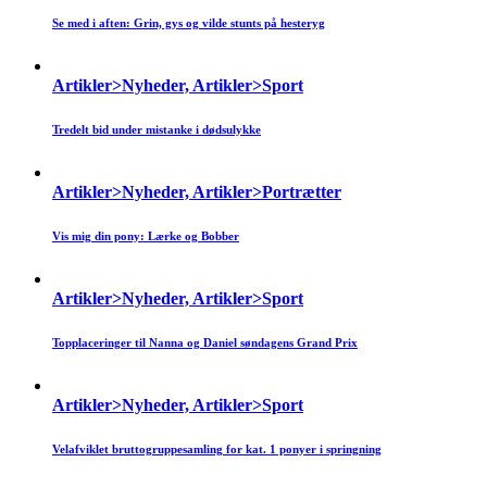
Se med i aften: Grin, gys og vilde stunts på hesteryg
Artikler>Nyheder, Artikler>Sport
Tredelt bid under mistanke i dødsulykke
Artikler>Nyheder, Artikler>Portrætter
Vis mig din pony: Lærke og Bobber
Artikler>Nyheder, Artikler>Sport
Topplaceringer til Nanna og Daniel søndagens Grand Prix
Artikler>Nyheder, Artikler>Sport
Velafviklet bruttogruppesamling for kat. 1 ponyer i springning