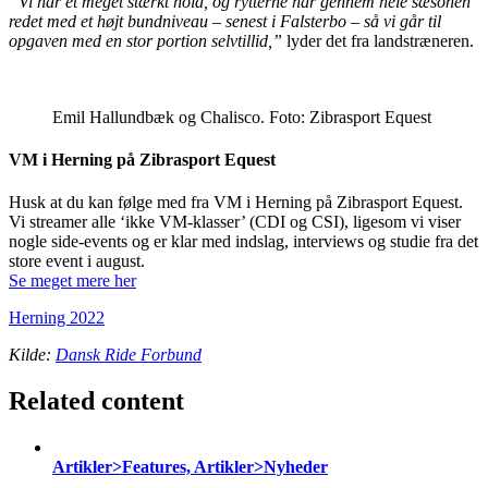
”Vi har et meget stærkt hold, og rytterne har gennem hele sæsonen
redet med et højt bundniveau – senest i Falsterbo – så vi går til
opgaven med en stor portion selvtillid,”
lyder det fra landstræneren.
Emil Hallundbæk og Chalisco. Foto: Zibrasport Equest
VM i Herning på Zibrasport Equest
Husk at du kan følge med fra VM i Herning på Zibrasport Equest.
Vi streamer alle ‘ikke VM-klasser’ (CDI og CSI), ligesom vi viser
nogle side-events og er klar med indslag, interviews og studie fra det
store event i august.
Se meget mere her
Herning 2022
Kilde:
Dansk Ride Forbund
Related content
Artikler>Features, Artikler>Nyheder