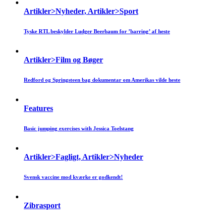
Artikler>Nyheder, Artikler>Sport
Tyske RTL beskylder Ludger Beerbaum for ’barring’ af heste
Artikler>Film og Bøger
Redford og Springsteen bag dokumentar om Amerikas vilde heste
Features
Basic jumping exercises with Jessica Toelstang
Artikler>Fagligt, Artikler>Nyheder
Svensk vaccine mod kværke er godkendt!
Zibrasport