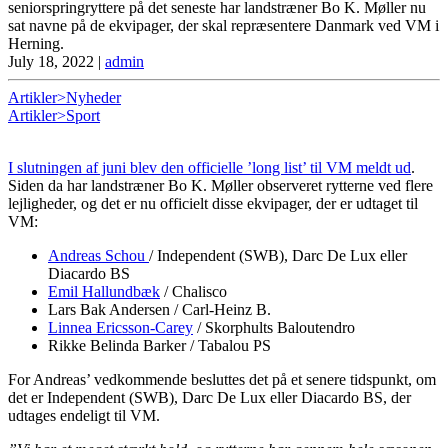
seniorspringryttere på det seneste har landstræner Bo K. Møller nu
sat navne på de ekvipager, der skal repræsentere Danmark ved VM i
Herning.
July 18, 2022
|
admin
Artikler>Nyheder
Artikler>Sport
I slutningen af juni blev den officielle ’long list’ til VM meldt ud
.
Siden da har landstræner Bo K. Møller observeret rytterne ved flere
lejligheder, og det er nu officielt disse ekvipager, der er udtaget til
VM:
Andreas Schou
/ Independent (SWB), Darc De Lux eller
Diacardo BS
Emil Hallundbæk
/ Chalisco
Lars Bak Andersen / Carl-Heinz B.
Linnea Ericsson-Carey
/ Skorphults Baloutendro
Rikke Belinda Barker / Tabalou PS
For Andreas’ vedkommende besluttes det på et senere tidspunkt, om
det er Independent (SWB), Darc De Lux eller Diacardo BS, der
udtages endeligt til VM.