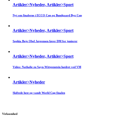
Artikler>Nyheder, Artikler>Sport
Nyt om finalerne i ECCO Cup og Bundgaard Byg Cup
Artikler>Nyheder, Artikler>Sport
Sophia Boje Obel Jørgensen fører DM for juniorer
Artikler>Nyheder, Artikler>Sport
Video: Nathalie zu Sayn-Wittgenstein hædret ved VM
Artikler>Nyheder
Skiftede hest og vandt World Cup finalen
Virksomhed