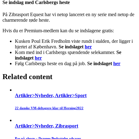
Se indslag med Carlsbergs heste
På Zibrasport Equest har vi netop lanceret en ny serie med netop de
charmerende røde heste.
Hvis du er Premium-medlem kan du se indslagene gratis:
Kusken Poul Erik Fredholm viste rundt i stalden, der ligger i
hjertet af København.
Se indslaget
her
Kom med ind i Carlsbergs spændende selekammer.
Se
indslaget
her
Følg Carlsbergs heste en dag på job.
Se indslaget
her
Related content
Artikler>Nyheder, Artikler>Sport
22 danske VM-deltagere klar til Herning2022
Artikler>Nyheder, Zibrasport
Pas på ahorn – Dyrenes Beskyttelse advarer