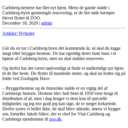
Carlsberg-hestene har fået nyt hjem. Mens de gamle stalde i
Carlsberg-byen gennemgår renovering, er de fire røde kæmper
blevet flyttet til ZOO.
December 18, 2020
|
admin
Artikler>Nyheder
Går du en tur i Carlsberg-byen det kommende år, så skal du kigge
langt efter brygger-hestene. De har egentlig deres faste base i et
hjørne af Carlsberg-byen, men nu skal stalden renoveres.
Og derfor har det været nødvendigt at finde et midlertidigt nyt hjem
til de fire heste. De flytter få hundrede meter, og skal nu boltre sig på
folde ved Zoologisk Have.
– Bryggerhestene og de historiske stalde er en vigtig del af
Carlsbergs historie. Hestene blev helt frem til 1950’erne brugt til
distribution af øl, men i dag bruger vi dem kun til specielle
lejligheder, og jeg tror godt jeg kan sige, de er meget forkælede.
Derfor synes vi heller ikke, de skal blive stående, imens vi bygger
om, fortæller Jakob Stilov, der er chef for Visit Carlsberg og
Carlsbergs ejendomme til
zoo.dk
.