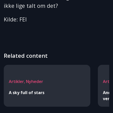
ikke lige talt om det?
Kilde: FEI
Related content
Artikler, Nyheder
Arti
A sky full of stars
Andr
verd