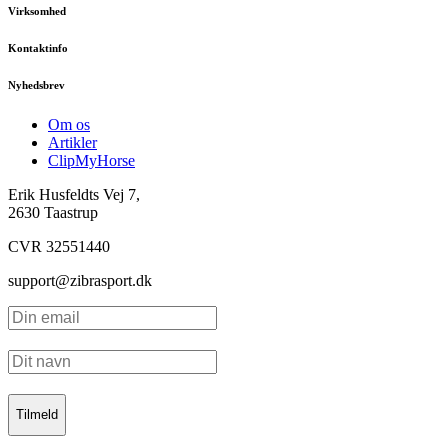
Virksomhed
Kontaktinfo
Nyhedsbrev
Om os
Artikler
ClipMyHorse
Erik Husfeldts Vej 7,
2630 Taastrup
CVR 32551440
support@zibrasport.dk
Tilmeld