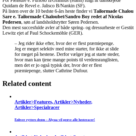
For Pleasure e. Furioso II/Grannus (Hann) fulgt af danskejede
Quidam de Revel e. Jalisco B/Nankin (SF).
På listen over de 10 bedste 6-års heste finder vi
Tailormade Chalou
Sare e. Tailormade Chaloubet/Sandro Boy redet af Nicolas
Pedersen
, søn af landsholdsrytter Søren Pedersen.
Den mest succesfulde avler af både spring- og dressurheste er Gestüt
Lewitz ejet af Paul Schockemöhle (GER).
– Jeg rider ikke efter, hvor der er flest præmiepenge.
Jeg er meget selektiv med mine starter, for ikke at slide
for meget på hestene. Derfor vælger jeg at starte steder,
hvor man kan tjene mange points til verdensranglisten,
men det er jo også typisk der, hvor der er flest
præmiepenge, slutter Cathrine Dufour.
Related content
Artikler>Features, Artikler>Nyheder,
Artikler>Specialracer
Enhver rytters drøm – Alyssa vil prøve alle hesteracer!