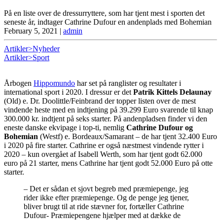
På en liste over de dressurryttere, som har tjent mest i sporten det
seneste år, indtager Cathrine Dufour en andenplads med Bohemian
February 5, 2021
|
admin
Artikler>Nyheder
Artikler>Sport
Årbogen
Hippomundo
har set på ranglister og resultater i
international sport i 2020. I dressur er det
Patrik Kittels Delaunay
(Old) e. Dr. Doolittle/Feinbrand der topper listen over de mest
vindende heste med en indtjening på 39.299 Euro svarende til knap
300.000 kr. indtjent på seks starter. På andenpladsen finder vi den
eneste danske ekvipage i top-ti, nemlig
Cathrine Dufour og
Bohemian
(Westf) e. Bordeaux/Samarant – de har tjent 32.400 Euro
i 2020 på fire starter. Cathrine er også næstmest vindende rytter i
2020 – kun overgået af Isabell Werth, som har tjent godt 62.000
euro på 21 starter, mens Cathrine har tjent godt 52.000 Euro på otte
starter.
– Det er sådan et sjovt begreb med præmiepenge, jeg
rider ikke efter præmiepenge. Og de penge jeg tjener,
bliver brugt til at ride stævner for, fortæller Cathrine
Dufour- Præmiepengene hjælper med at dække de