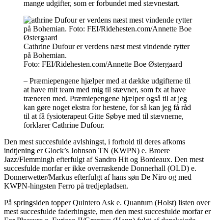
mange udgifter, som er forbundet med stævnestart.
Cathrine Dufour er verdens næst mest vindende rytter
på Bohemian.
Foto: FEI/Ridehesten.com/Annette Boe Østergaard
– Præmiepengene hjælper med at dække udgifterne til
at have mit team med mig til stævner, som fx at have
træneren med. Præmiepengene hjælper også til at jeg
kan gøre noget ekstra for hestene, for så kan jeg få råd
til at få fysioterapeut Gitte Søbye med til stævnerne,
forklarer Cathrine Dufour.
Den mest succesfulde avlshingst, i forhold til deres afkoms
indtjening er Glock’s Johnson TN (KWPN) e. Broere
Jazz/Flemmingh efterfulgt af Sandro Hit og Bordeaux. Den mest
succesfulde morfar er ikke overraskende Donnerhall (OLD) e.
Donnerwetter/Markus efterfulgt af hans søn De Niro og med
KWPN-hingsten Ferro på tredjepladsen.
På springsiden topper Quintero Ask e. Quantum (Holst) listen over
mest succesfulde faderhingste, men den mest succesfulde morfar er