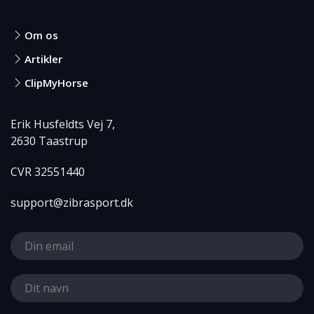
Om os
Artikler
ClipMyHorse
Erik Husfeldts Vej 7,
2630 Taastrup
CVR 32551440
support@zibrasport.dk