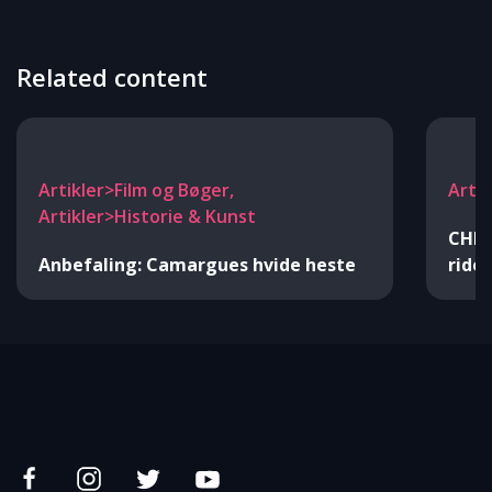
Related content
Artikler>Film og Bøger,
Arti
Artikler>Historie & Kunst
CHIO
Anbefaling: Camargues hvide heste
ride