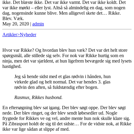
ikke. Det blæste ikke. Det var ikke varmt. Det var ikke koldt. Det
var ikke mørkt – eller lyst. Altså så almindelig en dag, som nogen
dag, nogensinde kunne blive. Men alligevel skete det… Rikke.
Blev. Væk.
May 20, 2020
|
admin
Artikler>Nyheder
Hvor var Rikke? Og hvordan blev hun væk? Det var det helt store
spørgsmål, alle stillede sig selv. For nok var Rikke hurtig som en
ninja, men det var sjældent, at hun ligefrem bevægede sig med lysets
hastighed.
Jeg så hende sidst med et glas rødvin i hånden, hun
virkede glad og helt normal. Det var hendes 3. glas
rødvin den aften, så fuldstændig efter bogen.
Rasmus, Rikkes husbond.
En eftersøgning blev sat igang. Der blev søgt oppe. Der blev søgt
nede. Der blev ringet, og der blev sendt løbesedler ud. Nogle
frygtede for Rikkes ve og vel, andre mente hun nok skulle klare sig.
På Zibrasport holdt de sig til det sidste… For de vidste nok, at Rikke
ikke var lige sådan at slippe af med.