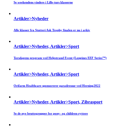
Se weekendens vindere i Lille-turs klasserne
Artikler>Nyheder
Alle klasser fra Stutteri Ask Trophy finalen er nu i arkiv
Artikler>Nyheder, Artikler>Sport
Torsdagens program ved Helgstrand Event (Longines EEF Series™)
Artikler>Nyheder, Artikler>Sport
Orifarm Healthcare sponsorerer paradressur ved Herning2022
Artikler>Nyheder, Artikler>Sport, Zibrasport
Se de nye bruttogrupper for pony- og children-ryttere