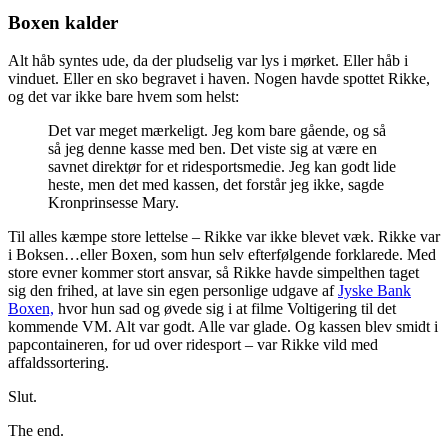
Boxen kalder
Alt håb syntes ude, da der pludselig var lys i mørket. Eller håb i
vinduet. Eller en sko begravet i haven. Nogen havde spottet Rikke,
og det var ikke bare hvem som helst:
Det var meget mærkeligt. Jeg kom bare gående, og så
så jeg denne kasse med ben. Det viste sig at være en
savnet direktør for et ridesportsmedie. Jeg kan godt lide
heste, men det med kassen, det forstår jeg ikke, sagde
Kronprinsesse Mary.
Til alles kæmpe store lettelse – Rikke var ikke blevet væk. Rikke var
i Boksen…eller Boxen, som hun selv efterfølgende forklarede. Med
store evner kommer stort ansvar, så Rikke havde simpelthen taget
sig den frihed, at lave sin egen personlige udgave af
Jyske Bank
Boxen,
hvor hun sad og øvede sig i at filme Voltigering til det
kommende VM. Alt var godt. Alle var glade. Og kassen blev smidt i
papcontaineren, for ud over ridesport – var Rikke vild med
affaldssortering.
Slut.
The end.