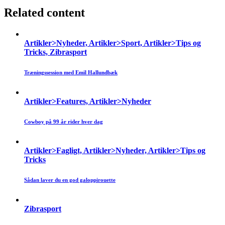
Related content
Artikler>Nyheder, Artikler>Sport, Artikler>Tips og
Tricks, Zibrasport
Træningssession med Emil Hallundbæk
Artikler>Features, Artikler>Nyheder
Cowboy på 99 år rider hver dag
Artikler>Fagligt, Artikler>Nyheder, Artikler>Tips og
Tricks
Sådan laver du en god galoppirouette
Zibrasport