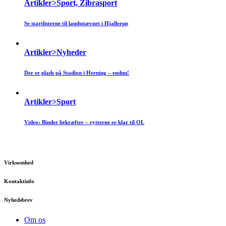
Artikler>Sport, Zibrasport
Se startlisterne til landsstævnet i Hjallerup
Artikler>Nyheder
Der er plads på Stadion i Herning – endnu!
Artikler>Sport
Video: Binder bekræfter – rytterne er klar til OL
Virksomhed
Kontaktinfo
Nyhedsbrev
Om os