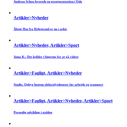
Andreas Schou leverede en pragtpræstation i Oslo
Artikler>Nyheder
Åbent Hus fra Helgstrand er nu i arkiv
Artikler>Nyheder, Artikler>Sport
Anna K.: Det kribler i fingrene for at gå videre
Artikler>Fagligt, Artikler>Nyheder
Studie: Opbyg hestens elektrolytdepoter før arbejde og transport
Artikler>Fagligt, Artikler>Nyheder, Artikler>Sport
Personlig udvikling i stalden