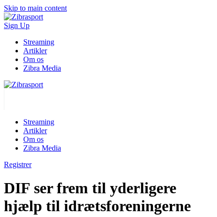
Skip to main content
Sign Up
Streaming
Artikler
Om os
Zibra Media
Streaming
Artikler
Om os
Zibra Media
Registrer
DIF ser frem til yderligere
hjælp til idrætsforeningerne