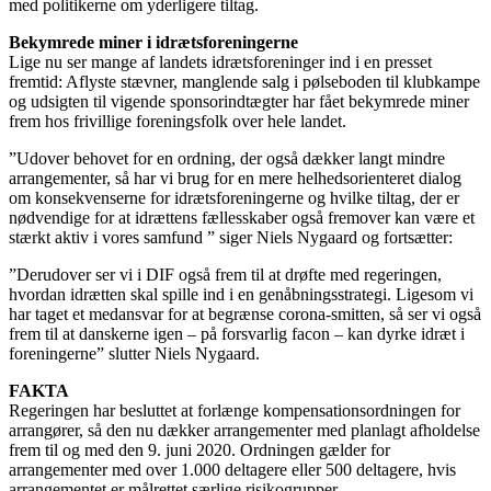
med politikerne om yderligere tiltag.
Bekymrede miner i idrætsforeningerne
Lige nu ser mange af landets idrætsforeninger ind i en presset
fremtid: Aflyste stævner, manglende salg i pølseboden til klubkampe
og udsigten til vigende sponsorindtægter har fået bekymrede miner
frem hos frivillige foreningsfolk over hele landet.
”Udover behovet for en ordning, der også dækker langt mindre
arrangementer, så har vi brug for en mere helhedsorienteret dialog
om konsekvenserne for idrætsforeningerne og hvilke tiltag, der er
nødvendige for at idrættens fællesskaber også fremover kan være et
stærkt aktiv i vores samfund ” siger Niels Nygaard og fortsætter:
”Derudover ser vi i DIF også frem til at drøfte med regeringen,
hvordan idrætten skal spille ind i en genåbningsstrategi. Ligesom vi
har taget et medansvar for at begrænse corona-smitten, så ser vi også
frem til at danskerne igen – på forsvarlig facon – kan dyrke idræt i
foreningerne” slutter Niels Nygaard.
FAKTA
Regeringen har besluttet at forlænge kompensationsordningen for
arrangører, så den nu dækker arrangementer med planlagt afholdelse
frem til og med den 9. juni 2020. Ordningen gælder for
arrangementer med over 1.000 deltagere eller 500 deltagere, hvis
arrangementet er målrettet særlige risikogrupper.