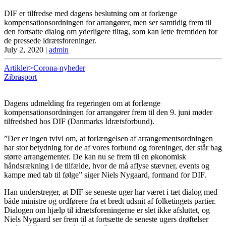
DIF er tilfredse med dagens beslutning om at forlænge
kompensationsordningen for arrangører, men ser samtidig frem til
den fortsatte dialog om yderligere tiltag, som kan lette fremtiden for
de pressede idrætsforeninger.
July 2, 2020
|
admin
Artikler>Corona-nyheder
Zibrasport
Dagens udmelding fra regeringen om at forlænge
kompensationsordningen for arrangører frem til den 9. juni møder
tilfredshed hos DIF (Danmarks Idrætsforbund).
”Der er ingen tvivl om, at forlængelsen af arrangementsordningen
har stor betydning for de af vores forbund og foreninger, der står bag
større arrangementer. De kan nu se frem til en økonomisk
håndsrækning i de tilfælde, hvor de må aflyse stævner, events og
kampe med tab til følge” siger Niels Nygaard, formand for DIF.
Han understreger, at DIF se seneste uger har været i tæt dialog med
både ministre og ordførere fra et bredt udsnit af folketingets partier.
Dialogen om hjælp til idrætsforeningerne er slet ikke afsluttet, og
Niels Nygaard ser frem til at fortsætte de seneste ugers drøftelser