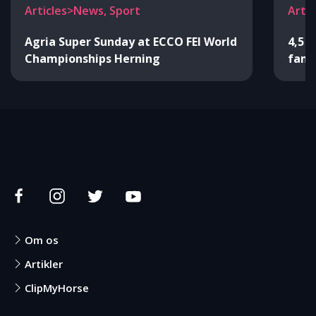
Articles>News, Sport
Arti
Agria Super Sunday at ECCO FEI World
4,5 m
Championships Herning
fami
Om os
Artikler
ClipMyHorse