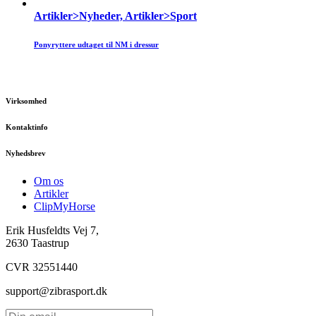
Artikler>Nyheder, Artikler>Sport
Ponyryttere udtaget til NM i dressur
Virksomhed
Kontaktinfo
Nyhedsbrev
Om os
Artikler
ClipMyHorse
Erik Husfeldts Vej 7,
2630 Taastrup
CVR 32551440
support@zibrasport.dk