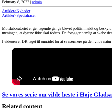
February 8, 2022
|
admin
Artikler>Nyheder
Artikler>Specialracer
Molslaboratoriet er gentagende gange blevet politianmeldt og beskyldt 
meningen, at dyrene ikke skal fodres. De forsøger nemlig at skabe den
I videoen er DR taget til området for at se nærmere på den vilde nat
Se vores serie om vilde heste i Høje Glads
Related content