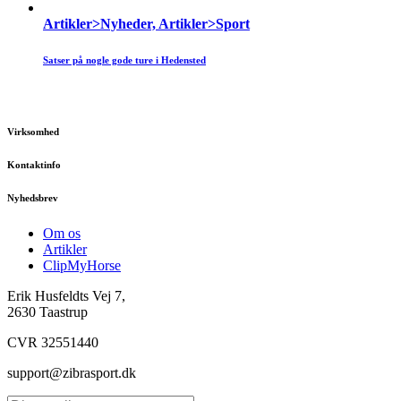
Artikler>Nyheder, Artikler>Sport
Satser på nogle gode ture i Hedensted
Virksomhed
Kontaktinfo
Nyhedsbrev
Om os
Artikler
ClipMyHorse
Erik Husfeldts Vej 7,
2630 Taastrup
CVR 32551440
support@zibrasport.dk