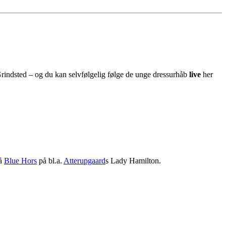
Grindsted – og du kan selvfølgelig følge de unge dressurhåb
live
her
på
Blue Hors
på bl.a.
Atterupgaard
s Lady Hamilton.