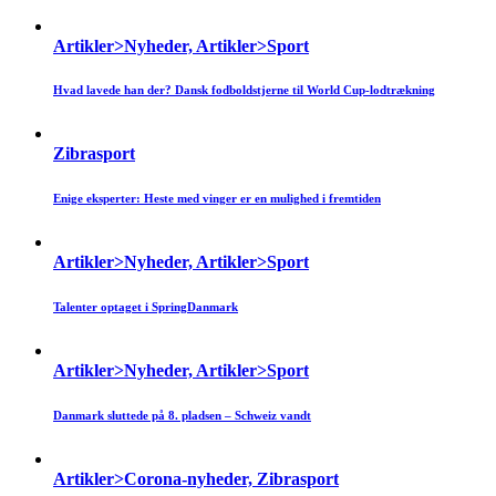
Artikler>Nyheder, Artikler>Sport
Hvad lavede han der? Dansk fodboldstjerne til World Cup-lodtrækning
Zibrasport
Enige eksperter: Heste med vinger er en mulighed i fremtiden
Artikler>Nyheder, Artikler>Sport
Talenter optaget i SpringDanmark
Artikler>Nyheder, Artikler>Sport
Danmark sluttede på 8. pladsen – Schweiz vandt
Artikler>Corona-nyheder, Zibrasport