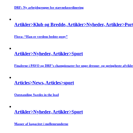
DRF: Ny arbejdsgruppe for stævnekoordinering
Artikler>Klub og Bredde, Artikler>Nyheder, Artikler>Por
Flora: “Han er verdens bedste pony”
Artikler>Nyheder, Artikler>Sport
Finalerne i PAVO og DRF’s championater for unge dressur- og springheste afvikles
Articles>News, Articles>sport
Outstanding Swedes in the lead
Artikler>Nyheder, Artikler>Sport
Masser af kapacitet i mellemrunderne