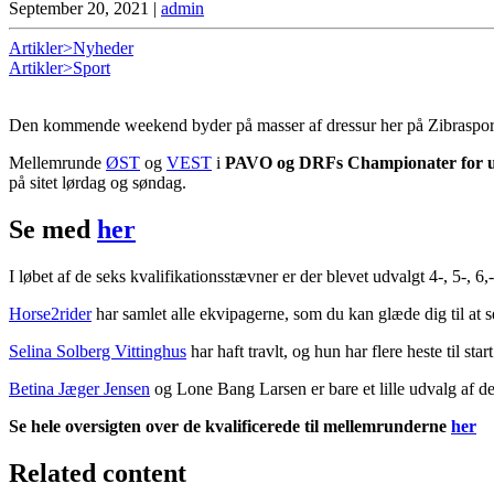
September 20, 2021
|
admin
Artikler>Nyheder
Artikler>Sport
Den kommende weekend byder på masser af dressur her på Zibraspor
Mellemrunde
ØST
og
VEST
i
PAVO og DRFs Championater for un
på sitet lørdag og søndag.
Se med
her
I løbet af de seks kvalifikationsstævner er der blevet udvalgt 4-, 5-, 6
Horse2rider
har samlet alle ekvipagerne, som du kan glæde dig til at
Selina Solberg Vittinghus
har haft travlt, og hun har flere heste til s
Betina Jæger Jensen
og Lone Bang Larsen er bare et lille udvalg af de
Se hele oversigten over de kvalificerede til mellemrunderne
her
Related content