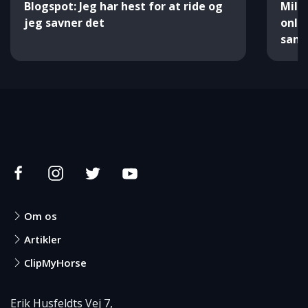
Blogspot: Jeg har hest for at ride og
Mili
jeg savner det
onli
saml
Om os
Artikler
ClipMyHorse
Erik Husfeldts Vej 7,