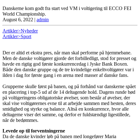
Danskerne kom godt fra start ved VM i voltigering til ECCO FEI
World Championship.
August 6, 2022
|
admin
Artikler>Nyheder
Artikler>Sport
Der er altid et ekstra pres, når man skal performe på hjemmebane.
Men de danske voltigører gjorde det forbilledligt, stod for presset og
havde en rigtig god første konkurrencedag i Jyske Bank Boxen.
Både den danske gruppe og de tre kvindelige enkeltvoltigører var i
ilden i dag for første gang i en arena med masser af danske fans.
Grupperne skulle først på banen, og på forhånd var danskerne spået
en placering i top-5 ud af de 14 deltagende hold. Dagens runde bød
på voltigeringens obligatoriske øvelser, som består af øvelser, der
skal vise voltigørernes evne til at arbejde sammen med hesten, deres
smidighed og styrke og balance. Altså en konkurrence, hvor alle
deltagerne viser det samme, og derfor er fuldstændigt ligestillede,
når de bedømmes.
Levede op til forventningerne
Da de danske kvinder løb på banen med longefører Maria