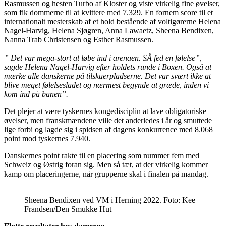
Rasmussen og hesten Turbo af Kloster og viste virkelig fine øvelser,
som fik dommerne til at kvittere med 7.329. En fornem score til et
internationalt mesterskab af et hold bestående af voltigørerne Helena
Nagel-Harvig, Helena Sjøgren, Anna Lawaetz, Sheena Bendixen,
Nanna Trab Christensen og Esther Rasmussen.
” Det var mega-stort at løbe ind i arenaen. SÅ fed en følelse”,
sagde Helena Nagel-Harvig efter holdets runde i Boxen. Også at
mærke alle danskerne på tilskuerpladserne. Det var svært ikke at
blive meget følelsesladet og nærmest begynde at græde, inden vi
kom ind på banen”.
Det plejer at være tyskernes kongedisciplin at lave obligatoriske
øvelser, men franskmændene ville det anderledes i år og smuttede
lige forbi og lagde sig i spidsen af dagens konkurrence med 8.068
point mod tyskernes 7.940.
Danskernes point rakte til en placering som nummer fem med
Schweiz og Østrig foran sig. Men så tæt, at der virkelig kommer
kamp om placeringerne, når grupperne skal i finalen på mandag.
Sheena Bendixen ved VM i Herning 2022. Foto: Kee
Frandsen/Den Smukke Hut