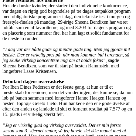
Flotte resultater hos damerne
Hos de danske kvinder, der starter i den individuelle konkurrence,
var dagen en rigtig god begyndelse på tre dages tætpakket program
med obligatoriske programmer i dag, den tekniske test i morgen og
freestyle-finalen på mandag. 29-årige Sheena Bendixen har været
udråbt som en af favoritterne, og med 8.203 for dagens program og
en placering som nummer fire, har hun lagt et solidt fundament for
de næste to runder.
”I dag var der både gode og mindre gode ting. Men jeg gjorde mit
bedste. Der er virkelig pres på, når man kommer ind i arenaen, så
jeg skulle virkelig koncentrere mig om at holde fokus”,
sagde
Sheena Bendixen, som var til start på hesten Rammstein med
longefører Lasse Kristensen.
Debutant dagens overraskelse
For Iben Dines Pedersen er det første gang, at hun er til et
mesterskab for seniorer, men det var der ingen, der kunne se, da hun
løb på banen sammen med longefører Hanne Haagen Hansen og
hesten Tophøjs Geleto Lieto. Hun bankede den ene gode øvelse af
efter den anden og landede til slut et fornemt resultat på 7.577 og en
15. plads i et virkelig stærkt felt.
”Jeg er virkelig glad og virkelig overvældet. Det er min første
sæson som 3. stjernet senior, så jeg havde slet ikke regnet med at