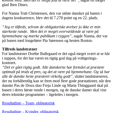
komme med. Men det er mega fedt at være her”,
sagde en meget
glad Iben Dines.
For Nanna Trab Christensen, den var sidste dansker på banen i
dagens konkurrence, blev det til 7.278 point og en 22. plads.
”Jeg er tilfreds, selvom de obligatoriske øvelser jo ikke er min
stærkeste runde. Men det er meget overvældende at være på
hjemmebane og mærke publikum i ryggen”
, sagde Nanna, der var
på banen med longefører Pia Sørensen og hesten Boston.
Tilfreds landstræner
For landstræner Dorthe Ballegaard er det også meget svært at se hår
i suppen, for det har været en rigtig god dag på voltigerings-
kontoret.
”Det er gået rigtig godt. Alle danskerne har formået at præstere
optimalt på trods af pres, og det at være på hjemmebane. Og så har
alle de danske heste præsteret virkelig godt”,
slutter landstræneren,
der nu forhåbentlig kan se frem mod flere gode præstationer, når den
danske Pas de Deux-duo Freja Linde og Maria Thinggaard skal på
banen i deres første runde i morgen, og de danske damer skal vise
deres tekniske programmer – ligeledes i morgen.
Resultatliste – Team, obligatorisk
Resultatliste – Kvinder, obligatorisk