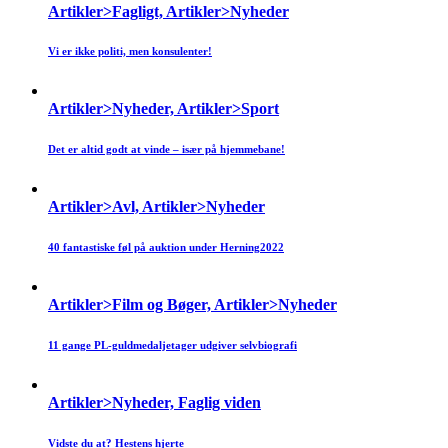
Artikler>Fagligt, Artikler>Nyheder
Vi er ikke politi, men konsulenter!
Artikler>Nyheder, Artikler>Sport
Det er altid godt at vinde – især på hjemmebane!
Artikler>Avl, Artikler>Nyheder
40 fantastiske føl på auktion under Herning2022
Artikler>Film og Bøger, Artikler>Nyheder
11 gange PL-guldmedaljetager udgiver selvbiografi
Artikler>Nyheder, Faglig viden
Vidste du at? Hestens hjerte