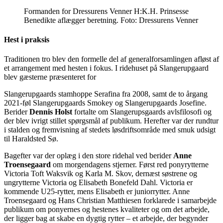
Formanden for Dressurens Venner H:K.H. Prinsesse
Benedikte aflægger beretning. Foto: Dressurens Venner
Hest i praksis
Traditionen tro blev den formelle del af generalforsamlingen afløst af
et arrangement med hesten i fokus. I ridehuset på Slangerupgaard
blev gæsterne præsenteret for
Slangerupgaards stamhoppe Serafina fra 2008, samt de to årgang
2021-føl Slangerupgaards Smokey og Slangerupgaards Josefine.
Berider
Dennis Holst
fortalte om Slangerupsgaards avlsfilosofi og
der blev ivrigt stillet spørgsmål af publikum. Herefter var der rundtur
i stalden og fremvisning af stedets løsdriftsområde med smuk udsigt
til Haraldsted Sø.
Bagefter var der oplæg i den store ridehal ved berider
Anne
Troensegaard
om morgendagens stjerner. Først red ponyrytterne
Victoria Toft Waksvik og Karla M. Skov, dernæst søstrene og
ungrytterne Victoria og Elisabeth Bonefeld Dahl. Victoria er
kommende U25-rytter, mens Elisabeth er juniorrytter. Anne
Troensegaard og Hans Christian Matthiesen forklarede i samarbejde
publikum om ponyernes og hestenes kvaliteter og om det arbejde,
der ligger bag at skabe en dygtig rytter – et arbejde, der begynder