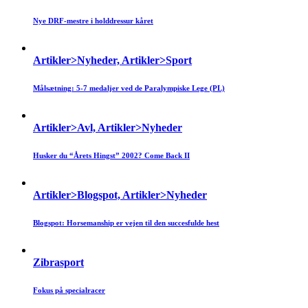
Nye DRF-mestre i holddressur kåret
Artikler>Nyheder, Artikler>Sport
Målsætning: 5-7 medaljer ved de Paralympiske Lege (PL)
Artikler>Avl, Artikler>Nyheder
Husker du “Årets Hingst” 2002? Come Back II
Artikler>Blogspot, Artikler>Nyheder
Blogspot: Horsemanship er vejen til den succesfulde hest
Zibrasport
Fokus på specialracer