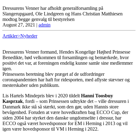
Dressurens Venner har afholdt generalforsamling på
Slangerupgaard, Ole Lindgreen og Hans Christian Matthiesen
modtog begge genvalg til bestyrelsen
August 27, 2021
|
admin
Artikler>Nyheder
Dressurens Venner formand, Hendes Kongelige Højhed Prinsesse
Benedikte, bød velkommen til forsamlingen og bemærkede, hvor
positivt det var, at foreningen endelig kunne samle sine medlemmer
igen.
Prinsessens beretning blev præget af de udfordringer
coronapandemien har haft for ridesporten, med aflyste stævner og
mesterskaber uden publikum.
Lis Hartels Mindepris blev i 2020 tildelt
Hanni Toosbuy
Kasprzak
, fordi – som Prinsessen udtrykte det – ville dressuren i
Danmark ikke stå så stærkt, som den gør, uden Hannis store
bevågenhed. Foruden at være hovedkraften bag ECCO Cup, der
siden 2004 har styrket den danske ungdomselite i dressur, har
ECCO også været hovedsponsor for EM i Herning i 2013 og vil
igen være hovedsponsor til VM i Herning i 2022.