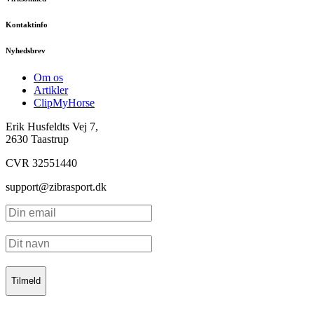
Kontaktinfo
Nyhedsbrev
Om os
Artikler
ClipMyHorse
Erik Husfeldts Vej 7,
2630 Taastrup
CVR 32551440
support@zibrasport.dk
Tilmeld