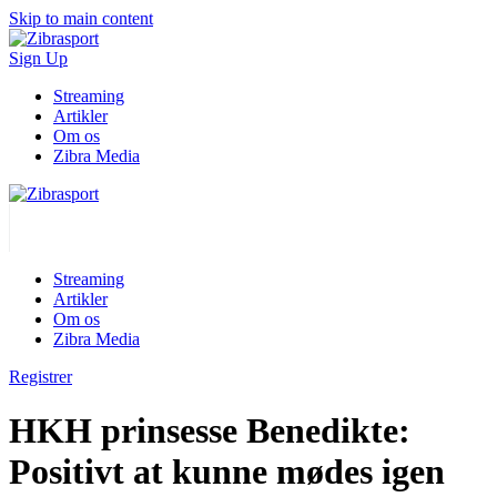
Skip to main content
Sign Up
Streaming
Artikler
Om os
Zibra Media
Streaming
Artikler
Om os
Zibra Media
Registrer
HKH prinsesse Benedikte:
Positivt at kunne mødes igen