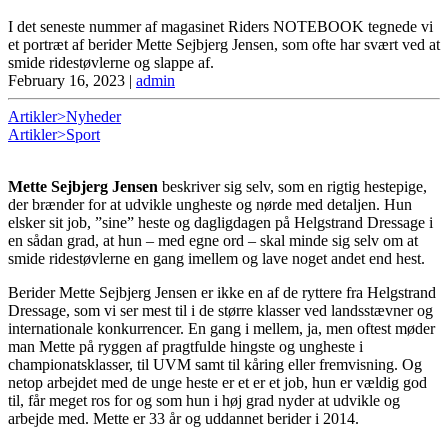
I det seneste nummer af magasinet Riders NOTEBOOK tegnede vi
et portræt af berider Mette Sejbjerg Jensen, som ofte har svært ved at
smide ridestøvlerne og slappe af.
February 16, 2023
|
admin
Artikler>Nyheder
Artikler>Sport
Mette Sejbjerg Jensen
beskriver sig selv, som en rigtig hestepige,
der brænder for at udvikle ungheste og nørde med detaljen. Hun
elsker sit job, ”sine” heste og dagligdagen på Helgstrand Dressage i
en sådan grad, at hun – med egne ord – skal minde sig selv om at
smide ridestøvlerne en gang imellem og lave noget andet end hest.
Berider Mette Sejbjerg Jensen er ikke en af de ryttere fra Helgstrand
Dressage, som vi ser mest til i de større klasser ved landsstævner og
internationale konkurrencer. En gang i mellem, ja, men oftest møder
man Mette på ryggen af pragtfulde hingste og ungheste i
championatsklasser, til UVM samt til kåring eller fremvisning. Og
netop arbejdet med de unge heste er et er et job, hun er vældig god
til, får meget ros for og som hun i høj grad nyder at udvikle og
arbejde med. Mette er 33 år og uddannet berider i 2014.