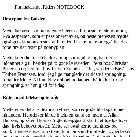
Fra magasinet Riders NOTEBOOK
Hestepige fra fødslen
Mette har arvet sin brændende interesse for heste fra sin mormor,
Eva Jespersen, som er passioneret avler, og hesteinteressen mødte
også genklang hos resten af familien i Lemvig, hvor også hendes
forældre har redet på hobbyplan.
Mette brændte for både dressur og springning, og har derfor
uddannet sig til berider på to gode læresteder – først hos Christian
Pedersen og derefter hos Torben Frandsen. ”Jeg var det sidste år hos
Torben Frandsen, fordi jeg lige manglede det sidste i springning,”
fortæller Mette. At hun blev dobbeltuddannet i både dressur og
springning, er hun glad for i dag.
Rider med følelse og teknik
Mette er en del af et team af ryttere, som er gode til at spare med
hinanden. Herudover får de hjælp en gang om ugen af Allan
Hansen, og så er Thomas Sigtenbjerggaard klar til at hjælpe hver
dag, hvis behovet opstår. Mette ser også gerne trænings- og
konkurrencevideoer af ryttere, hun har som forbilleder, og så læser
hun gerne rideteoretiske bøger. Så det med også at nørde lidt hest i