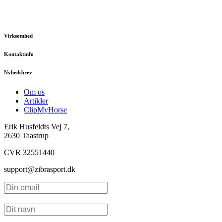
Virksomhed
Kontaktinfo
Nyhedsbrev
Om os
Artikler
ClipMyHorse
Erik Husfeldts Vej 7,
2630 Taastrup
CVR 32551440
support@zibrasport.dk