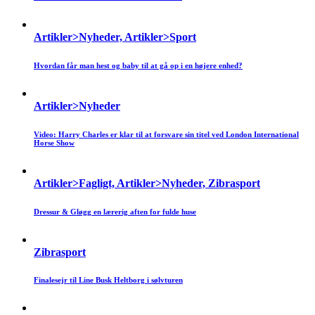
Artikler>Nyheder, Artikler>Sport
Hvordan får man hest og baby til at gå op i en højere enhed?
Artikler>Nyheder
Video: Harry Charles er klar til at forsvare sin titel ved London International
Horse Show
Artikler>Fagligt, Artikler>Nyheder, Zibrasport
Dressur & Gløgg en lærerig aften for fulde huse
Zibrasport
Finalesejr til Line Busk Heltborg i sølvturen