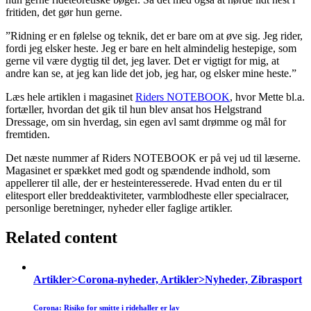
fritiden, det gør hun gerne.
”Ridning er en følelse og teknik, det er bare om at øve sig. Jeg rider,
fordi jeg elsker heste. Jeg er bare en helt almindelig hestepige, som
gerne vil være dygtig til det, jeg laver. Det er vigtigt for mig, at
andre kan se, at jeg kan lide det job, jeg har, og elsker mine heste.”
Læs hele artiklen i magasinet
Riders NOTEBOOK
, hvor Mette bl.a.
fortæller, hvordan det gik til hun blev ansat hos Helgstrand
Dressage, om sin hverdag, sin egen avl samt drømme og mål for
fremtiden.
Det næste nummer af Riders NOTEBOOK er på vej ud til læserne.
Magasinet er spækket med godt og spændende indhold, som
appellerer til alle, der er hesteinteresserede. Hvad enten du er til
elitesport eller breddeaktiviteter, varmblodheste eller specialracer,
personlige beretninger, nyheder eller faglige artikler.
Related content
Artikler>Corona-nyheder, Artikler>Nyheder, Zibrasport
Corona: Risiko for smitte i ridehaller er lav