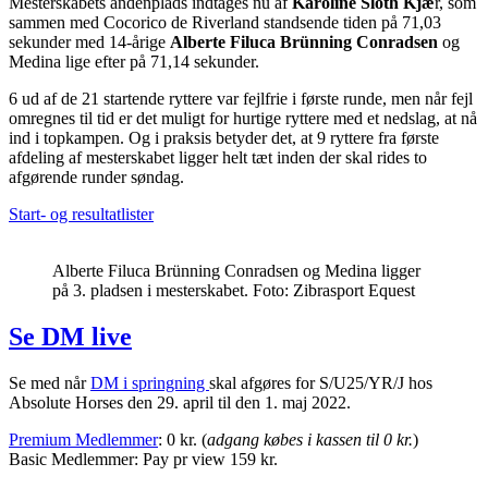
Mesterskabets andenplads indtages nu af
Karoline Sloth Kjæ
r, som
sammen med Cocorico de Riverland standsende tiden på 71,03
sekunder med 14-årige
Alberte Filuca Brünning Conradsen
og
Medina lige efter på 71,14 sekunder.
6 ud af de 21 startende ryttere var fejlfrie i første runde, men når fejl
omregnes til tid er det muligt for hurtige ryttere med et nedslag, at nå
ind i topkampen. Og i praksis betyder det, at 9 ryttere fra første
afdeling af mesterskabet ligger helt tæt inden der skal rides to
afgørende runder søndag.
Start- og resultatlister
Alberte Filuca Brünning Conradsen og Medina ligger
på 3. pladsen i mesterskabet. Foto: Zibrasport Equest
Se DM live
Se med når
DM i springning
skal afgøres for S/U25/YR/J hos
Absolute Horses den 29. april til den 1. maj 2022.
Premium Medlemmer
: 0 kr. (
adgang købes i kassen til 0 kr.
)
Basic Medlemmer: Pay pr view 159 kr.