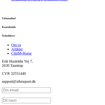
Virksomhed
Kontaktinfo
Nyhedsbrev
Om os
Artikler
ClipMyHorse
Erik Husfeldts Vej 7,
2630 Taastrup
CVR 32551440
support@zibrasport.dk