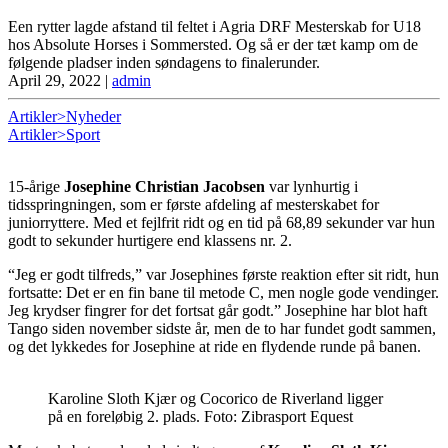
Een rytter lagde afstand til feltet i Agria DRF Mesterskab for U18
hos Absolute Horses i Sommersted. Og så er der tæt kamp om de
følgende pladser inden søndagens to finalerunder.
April 29, 2022
|
admin
Artikler>Nyheder
Artikler>Sport
15-årige
Josephine Christian Jacobsen
var lynhurtig i
tidsspringningen, som er første afdeling af mesterskabet for
juniorryttere. Med et fejlfrit ridt og en tid på 68,89 sekunder var hun
godt to sekunder hurtigere end klassens nr. 2.
“Jeg er godt tilfreds,” var Josephines første reaktion efter sit ridt, hun
fortsatte: Det er en fin bane til metode C, men nogle gode vendinger.
Jeg krydser fingrer for det fortsat går godt.” Josephine har blot haft
Tango siden november sidste år, men de to har fundet godt sammen,
og det lykkedes for Josephine at ride en flydende runde på banen.
Karoline Sloth Kjær og Cocorico de Riverland ligger
på en foreløbig 2. plads. Foto: Zibrasport Equest