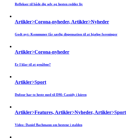
Reflekser til både dig selv og hesten redder liv
Artikler>Corona-nyheder, Artikler>Nyheder
Godt nyt: Kommuner får særlig dispensation til at hjælpe foreninger
Artikler>Corona-nyheder
Er I klar til at genåbne?
Artikler>Sport
Dufour har to heste med til DM: Cassidy i küren
Artikler>Features, Artikler>Nyheder, Artikler>Sport
Video: Daniel Bachmann om hestene i stalden