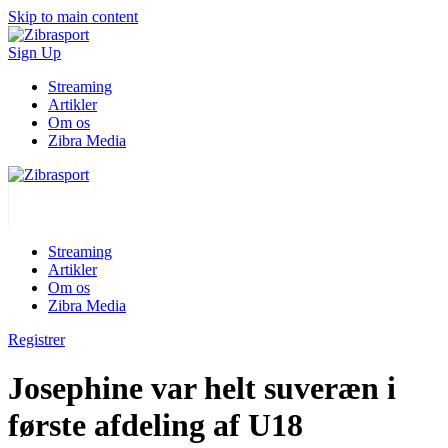
Skip to main content
Sign Up
Streaming
Artikler
Om os
Zibra Media
Streaming
Artikler
Om os
Zibra Media
Registrer
Josephine var helt suveræn i
første afdeling af U18