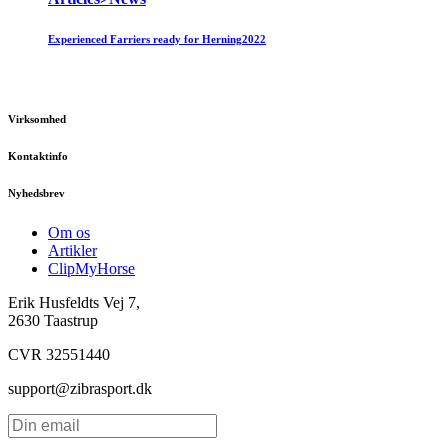
Experienced Farriers ready for Herning2022
Virksomhed
Kontaktinfo
Nyhedsbrev
Om os
Artikler
ClipMyHorse
Erik Husfeldts Vej 7,
2630 Taastrup
CVR 32551440
support@zibrasport.dk