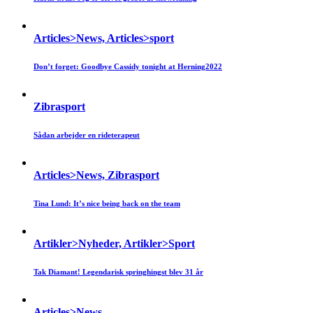
Articles>News, Articles>sport
Don’t forget: Goodbye Cassidy tonight at Herning2022
Zibrasport
Sådan arbejder en rideterapeut
Articles>News, Zibrasport
Tina Lund: It’s nice being back on the team
Artikler>Nyheder, Artikler>Sport
Tak Diamant! Legendarisk springhingst blev 31 år
Articles>News