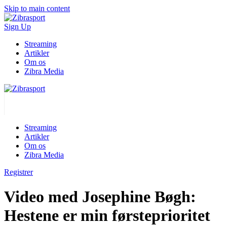
Skip to main content
Sign Up
Streaming
Artikler
Om os
Zibra Media
Streaming
Artikler
Om os
Zibra Media
Registrer
Video med Josephine Bøgh:
Hestene er min førsteprioritet