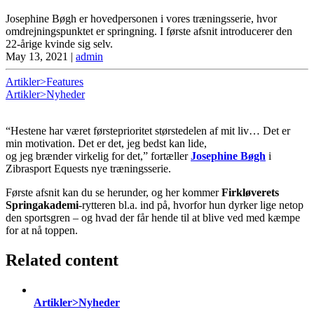
Josephine Bøgh er hovedpersonen i vores træningsserie, hvor
omdrejningspunktet er springning. I første afsnit introducerer den
22-årige kvinde sig selv.
May 13, 2021
|
admin
Artikler>Features
Artikler>Nyheder
“Hestene har været førsteprioritet størstedelen af mit liv… Det er
min motivation. Det er det, jeg bedst kan lide,
og jeg brænder virkelig for det,” fortæller
Josephine Bøgh
i
Zibrasport Equests nye træningsserie.
Første afsnit kan du se herunder, og her kommer
Firkløverets
Springakademi
-rytteren bl.a. ind på, hvorfor hun dyrker lige netop
den sportsgren – og hvad der får hende til at blive ved med kæmpe
for at nå toppen.
Related content
Artikler>Nyheder