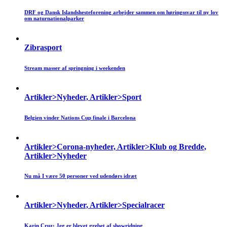
DRF og Dansk Islandshesteforening arbejder sammen om høringssvar til ny lov
om naturnationalparker
Zibrasport
Stream masser af springning i weekenden
Artikler>Nyheder, Artikler>Sport
Belgien vinder Nations Cup finale i Barcelona
Artikler>Corona-nyheder, Artikler>Klub og Bredde,
Artikler>Nyheder
Nu må I være 50 personer ved udendørs idræt
Artikler>Nyheder, Artikler>Specialracer
Karin Cruz: Jeg er blevet grebet af showridning