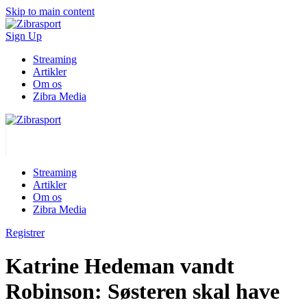
Skip to main content
Sign Up
Streaming
Artikler
Om os
Zibra Media
Streaming
Artikler
Om os
Zibra Media
Registrer
Katrine Hedeman vandt
Robinson: Søsteren skal have