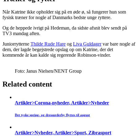
Når Katrine ikke opholder sig på en øde ø, så fungerer hun som
fysisk træner for nogle af Danmarks bedste unge ryttere.
Og de heppede ivrigt på Hedeman, da sidste afsnit blev sendt på
TV3 mandag aften.
Juniorrytterne
Thilde Rude Hare
og
Liva Guldager
var bare nogle af
dem, der lagde begejstrede opslag op om Katrine, der det
kommende år kan kalde sig regerende Robinson-vinder.
Foto: Janus Nielsen/NENT Group
Related content
Artikler>Corona-nyheder, Artikler>Nyheder
Det tyske spring- og dressurderby flyttes til august
Artikler>Nyheder, Artikler>Sport, Zibrasport