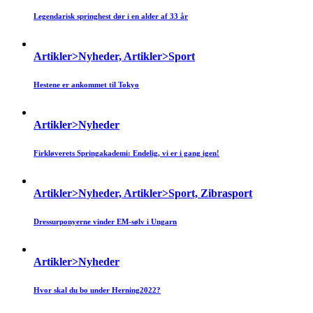
Legendarisk springhest dør i en alder af 33 år
Artikler>Nyheder, Artikler>Sport
Hestene er ankommet til Tokyo
Artikler>Nyheder
Firkløverets Springakademi: Endelig, vi er i gang igen!
Artikler>Nyheder, Artikler>Sport, Zibrasport
Dressurponyerne vinder EM-sølv i Ungarn
Artikler>Nyheder
Hvor skal du bo under Herning2022?