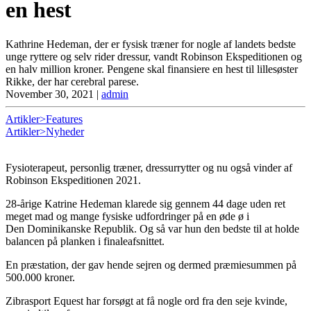
en hest
Kathrine Hedeman, der er fysisk træner for nogle af landets bedste
unge ryttere og selv rider dressur, vandt Robinson Ekspeditionen og
en halv million kroner. Pengene skal finansiere en hest til lillesøster
Rikke, der har cerebral parese.
November 30, 2021
|
admin
Artikler>Features
Artikler>Nyheder
Fysioterapeut, personlig træner, dressurrytter og nu også vinder af
Robinson Ekspeditionen 2021.
28-årige Katrine Hedeman klarede sig gennem 44 dage uden ret
meget mad og mange fysiske udfordringer på en øde ø i
Den Dominikanske Republik. Og så var hun den bedste til at holde
balancen på planken i finaleafsnittet.
En præstation, der gav hende sejren og dermed præmiesummen på
500.000 kroner.
Zibrasport Equest har forsøgt at få nogle ord fra den seje kvinde,