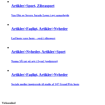
Artikler>Sport, Zibrasport
Van Olst og Severo Jurado Lopez i nyt samarbejde
Artikler>Fagligt, Artikler>Nyheder
Lad heste være heste – også i elitesport
Artikler>Nyheder, Artikler>Sport
Nanna SÅ tæt på sejr i Lyon! (opdateret)
Artikler>Fagligt, Artikler>Nyheder
Sociale medier inspirerede til studie af 147 Grand Prix heste
Virksomhed