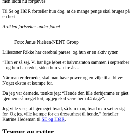
men indtil nu forgæves.
Til Se og HØR fortæller hun dog, at de mange penge skal bruges på
en hest.
Artiklen fortsætter under fotoet
Foto: Janus Nielsen/NENT Group
Lillesøster Rikke har cerebral parese, og hun er en aktiv rytter.
“Hun er så sej. Vi har lige løbet et halvmaraton sammen i september
– og hun har redet, siden hun var tre år…
Når man er dernede, skal man have power og en vilje til at blive:
Noget ekstra at kæmpe for.
Da jeg var dernede, tænkte jeg: “Hende den lille derhjemme er gået
igennem så meget lort, og jeg skal være her i 44 dage”.
Jeg ville vise, at ligemeget hvad, så kan man, hvad man sætter sig
for. Og jeg ville kæmpe for en dressurhest til hende,” fortæller
Katrine Hedeman til
SE og HØR
.
Træner og rytter