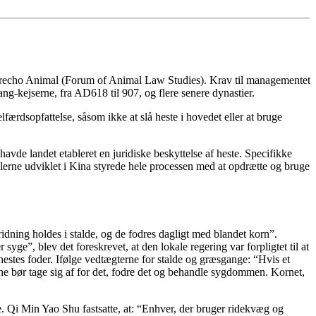
tet Derecho Animal (Forum of Animal Law Studies). Krav til managementet
ang-kejserne, fra AD618 til 907, og flere senere dynastier.
færdsopfattelse, såsom ikke at slå heste i hovedet eller at bruge
avde landet etableret en juridiske beskyttelse af heste. Specifikke
eglerne udviklet i Kina styrede hele processen med at opdrætte og bruge
ridning holdes i stalde, og de fodres dagligt med blandet korn”.
 syge”, blev det foreskrevet, at den lokale regering var forpligtet til at
 hestes foder. Ifølge vedtægterne for stalde og græsgange: “Hvis et
derne bør tage sig af for det, fodre det og behandle sygdommen. Kornet,
te. Qi Min Yao Shu fastsatte, at: “Enhver, der bruger ridekvæg og