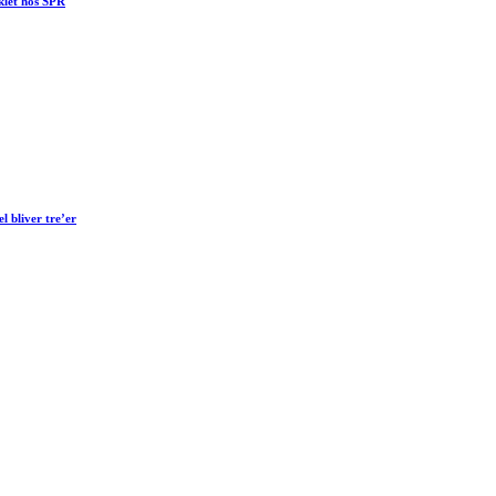
klet hos SPR
 bliver tre’er