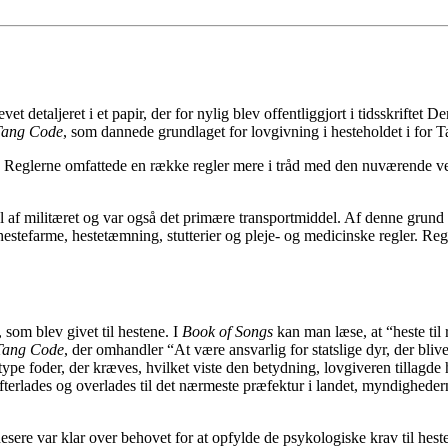
evet detaljeret i et papir, der for nylig blev offentliggjort i tidsskrif
Tang Code
, som dannede grundlaget for lovgivning i hesteholdet i for T
iv. Reglerne omfattede en række regler mere i tråd med den nuværende vel
 af militæret og var også det primære transportmiddel. Af denne grund h
g, hestefarme, hestetæmning, stutterier og pleje- og medicinske regler. R
som blev givet til hestene. I
Book of Songs
kan man læse, at “heste til 
Tang Code
, der omhandler “At være ansvarlig for statslige dyr, der bliver
 type foder, der kræves, hvilket viste den betydning, lovgiveren tillagde
det efterlades og overlades til det nærmeste præfektur i landet, myndighe
inesere var klar over behovet for at opfylde de psykologiske krav til hes