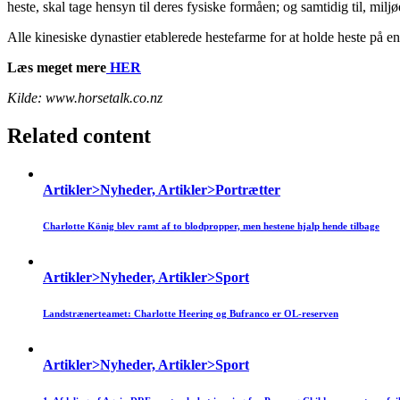
heste, skal tage hensyn til deres fysiske formåen; og samtidig til, mi
Alle kinesiske dynastier etablerede hestefarme for at holde heste på en 
Læs meget mere
HER
Kilde: www.horsetalk.co.nz
Related content
Artikler>Nyheder, Artikler>Portrætter
Charlotte König blev ramt af to blodpropper, men hestene hjalp hende tilbage
Artikler>Nyheder, Artikler>Sport
Landstrænerteamet: Charlotte Heering og Bufranco er OL-reserven
Artikler>Nyheder, Artikler>Sport