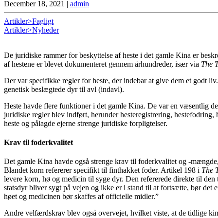
December 18, 2021
|
admin
Artikler>Fagligt
Artikler>Nyheder
De juridiske rammer for beskyttelse af heste i det gamle Kina er beskr
af hestene er blevet dokumenteret gennem århundreder, især via
The 
Der var specifikke regler for heste, der indebar at give dem et godt l
genetisk beslægtede dyr til avl (indavl).
Heste havde flere funktioner i det gamle Kina. De var en væsentlig del
juridiske regler blev indført, herunder hesteregistrering, hestefodrin
heste og pålagde ejerne strenge juridiske forpligtelser.
Krav til foderkvalitet
Det gamle Kina havde også strenge krav til foderkvalitet og -mængde, 
Blandet korn refererer specifikt til finthakket foder. Artikel 198 i
The 
levere korn, hø og medicin til syge dyr. Den refererede direkte til den
statsdyr bliver sygt på vejen og ikke er i stand til at fortsætte, bør 
høet og medicinen bør skaffes af officielle midler.”
Andre velfærdskrav blev også overvejet, hvilket viste, at de tidlige k