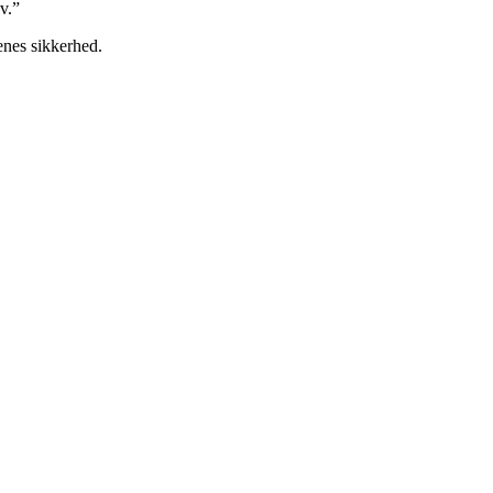
v.”
tenes sikkerhed.