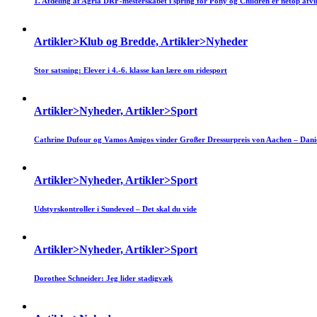
1. Afdeling af Agria DRF-mesterskabet i spring for Pony og Children er netop afvi
Artikler>Klub og Bredde, Artikler>Nyheder
Stor satsning: Elever i 4.-6. klasse kan lære om ridesport
Artikler>Nyheder, Artikler>Sport
Cathrine Dufour og Vamos Amigos vinder Großer Dressurpreis von Aachen – Daniel
Artikler>Nyheder, Artikler>Sport
Udstyrskontroller i Sundeved – Det skal du vide
Artikler>Nyheder, Artikler>Sport
Dorothee Schneider: Jeg lider stadigvæk