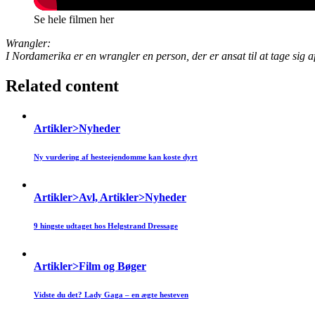
Se hele filmen her
Wrangler:
I Nordamerika er en wrangler en person, der er ansat til at tage sig a
Related content
Artikler>Nyheder
Ny vurdering af hesteejendomme kan koste dyrt
Artikler>Avl, Artikler>Nyheder
9 hingste udtaget hos Helgstrand Dressage
Artikler>Film og Bøger
Vidste du det? Lady Gaga – en ægte hesteven