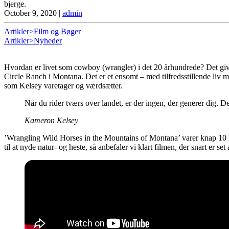
bjerge.
October 9, 2020
|
admin
Artikler>Film og Bøger
Artikler>Nyheder
Hvordan er livet som cowboy (wrangler) i det 20 århundrede? Det giv
Circle Ranch i Montana. Det er et ensomt – med tilfredsstillende liv m
som Kelsey varetager og værdsætter.
Når du rider tværs over landet, er der ingen, der generer dig. Der
Kameron Kelsey
’Wrangling Wild Horses in the Mountains of Montana’ varer knap 10 mi
til at nyde natur- og heste, så anbefaler vi klart filmen, der snart er set