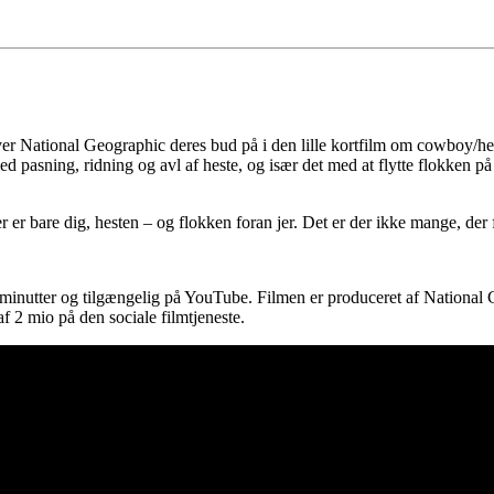
er National Geographic deres bud på i den lille kortfilm om cowboy/h
ed pasning, ridning og avl af heste, og især det med at flytte flokken p
 er bare dig, hesten – og flokken foran jer. Det er der ikke mange, der få
nutter og tilgængelig på YouTube. Filmen er produceret af National Geo
 af 2 mio på den sociale filmtjeneste.