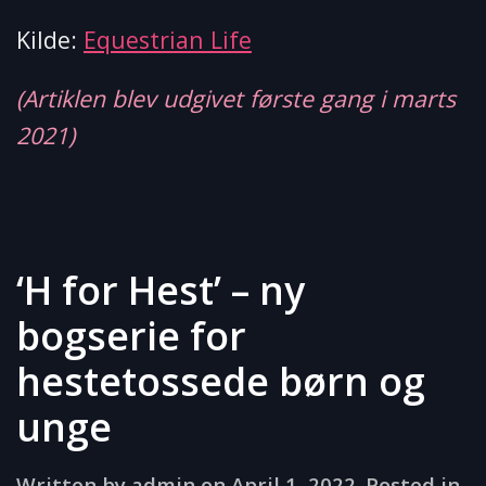
Kilde:
Equestrian Life
(Artiklen blev udgivet første gang i marts
2021)
‘H for Hest’ – ny
bogserie for
hestetossede børn og
unge
Written by
admin
on
April 1, 2022
. Posted in