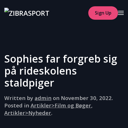
Sign Up
Skip to main content
Sophies far forgreb sig
på rideskolens
staldpiger
Written by
admin
on
November 30, 2022
.
Posted in
Artikler>Film og Bøger
,
Artikler>Nyheder
.