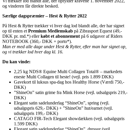
Vi trækker lod blandt alle, der opfylder kravene 1. november 2022,
og vinderen får direkte besked.
Særlige dagspræmier – Hest & Rytter 2022
På Hest & Rytter trækker vi hver dag lod blandt alle, der har signet
op til enten et
Premium Medlemskab
på Zibrasport Equest (49,-
DKK pr. md.*) eller
købt et abonnement
på 6 udgaver af Riders
NOTEBOOK (360,- DKK + porto*).
Man er med alle dage under Hest & Rytter, efter man har signet op,
og vi trækker lod hver dag kl. 16.
Du kan vinde:
2,25 kg NDS® Equine Multi Collagen Total® – markedets
eneste Multi Collagen til heste! (vejl. pris 1.899 DKK)
Gavekort til luksus spa-dag hos Healthy Horse (Værdi 750,-
DKK)
”ShineOn” satin grime fra Mink Horse (vejl. udsalgspris 219,-
DKK)
Elegant satin sadelunderlag “ShineOn”, spring (vejl.
udsalgspris 629,- DKK) + ”ShineOn” hut/earnet (vejl.
udsalgspris 199,- DKK)
CATAGO FIR-Tech Elegant showdækken (vejl. udsalgspris
1.599 DKK)
Elegant satin sadelunderlag “ShineOn”, dressur (vejl.