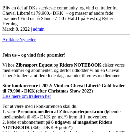
Bliv en del af DKs stærkeste community, og vind en trailer fra
Cheval Liberté til 79.900,- DKK. – og masser af andre fede
præmier! Find os på Stand J7150 i Hal J1 på Hest og Rytter i
Herning.
March 8, 2022
|
admin
Artikler>Nyheder
Join us – og vind fede præmier!
Vi hos
Zibrasport Equest
og
Riders NOTEBOOK
elsker vores
medlemmer og abonnenter, og derfor udlodder vi nu en Cheval
Liberté trailer samt flere fede dagspræmier til vores medlemmer.
Stor konkurrence i 2022: Vind en Cheval Liberté Gold trailer
til 79.900,- DKK (efter Christmas Show 2022)
Læs mere om traileren her
For at være med i konkurrencen skal du:
1. være
Premium-medlem af Zibrasportequest.com
(løbende
medlemskab til 49,- DKK pr. md*) frem til 1. november.
2. købe et abonnement på
6 udgaver af magasinet Riders
NOTEBOOK
(360,- DKK + porto*).