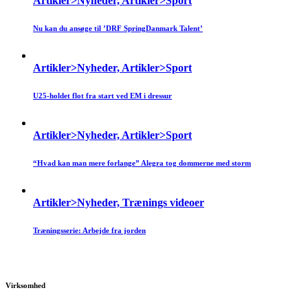
Artikler>Nyheder, Artikler>Sport
Nu kan du ansøge til ’DRF SpringDanmark Talent’
Artikler>Nyheder, Artikler>Sport
U25-holdet flot fra start ved EM i dressur
Artikler>Nyheder, Artikler>Sport
“Hvad kan man mere forlange” Alegra tog dommerne med storm
Artikler>Nyheder, Trænings videoer
Træningsserie: Arbejde fra jorden
Virksomhed