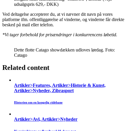
udsalgspris 629,- DKK)
Ved deltagelse accepterer du, at vi nævner dit navn på vores
platforme ifm. offentliggørelse af vinderne, og vinderne får direkte
besked på mail eller telefon.
*Vi t
a
ger forbehold for prisændringer i konkurrencens løbetid.
Dette flotte Catago showdækken udloves lørdag. Foto:
Catago
Related content
Artikler>Features, Artikler>Historie & Kunst,
Artikler>Nyheder, Zibrasport
Historien om en kongelig ridebane
Artikler>Avl, Artikler>Nyheder
Ni springhingste godkendt ved 10-dages test