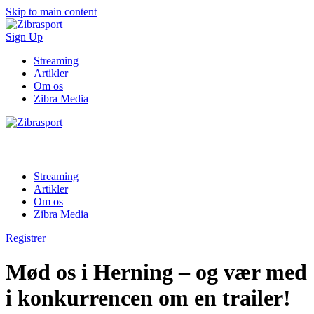
Skip to main content
Sign Up
Streaming
Artikler
Om os
Zibra Media
Streaming
Artikler
Om os
Zibra Media
Registrer
Mød os i Herning – og vær med
i konkurrencen om en trailer!