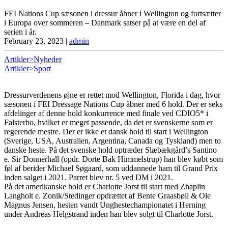
FEI Nations Cup sæsonen i dressur åbner i Wellington og fortsætter
i Europa over sommeren – Danmark satser på at være en del af
serien i år.
February 23, 2023
|
admin
Artikler>Nyheder
Artikler>Sport
Dressurverdenens øjne er rettet mod Wellington, Florida i dag, hvor
sæsonen i FEI Dressage Nations Cup åbner med 6 hold. Der er seks
afdelinger af denne hold konkurrence med finale ved CDIO5* i
Falsterbo, hvilket er meget passende, da det er svenskerne som er
regerende mestre. Der er ikke et dansk hold til start i Wellington
(Sverige, USA, Australien, Argentina, Canada og Tyskland) men to
danske heste. På det svenske hold optræder Slæbækgård’s Santino
e. Sir Donnerhall (opdr. Dorte Bak Himmelstrup) han blev købt som
føl af berider Michael Søgaard, som uddannede ham til Grand Prix
inden salget i 2021. Parret blev nr. 5 ved DM i 2021.
På det amerikanske hold er Charlotte Jorst til start med Zhaplin
Langholt e. Zonik/Stedinger opdrættet af Bente Graasbøll & Ole
Magnus Jensen, hesten vandt Unghestechampionatet i Herning
under Andreas Helgstrand inden han blev solgt til Charlotte Jorst.