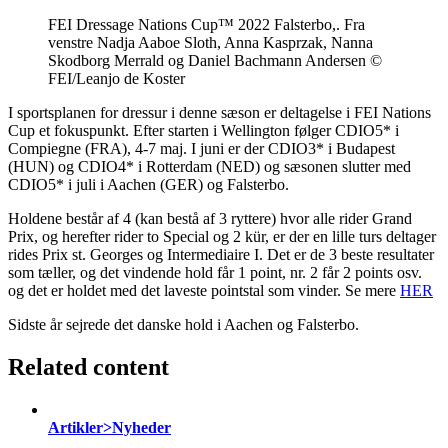
FEI Dressage Nations Cup™ 2022 Falsterbo,. Fra
venstre Nadja Aaboe Sloth, Anna Kasprzak, Nanna
Skodborg Merrald og Daniel Bachmann Andersen ©
FEI/Leanjo de Koster
I sportsplanen for dressur i denne sæson er deltagelse i FEI Nations
Cup et fokuspunkt. Efter starten i Wellington følger CDIO5* i
Compiegne (FRA), 4-7 maj. I juni er der CDIO3* i Budapest
(HUN) og CDIO4* i Rotterdam (NED) og sæsonen slutter med
CDIO5* i juli i Aachen (GER) og Falsterbo.
Holdene består af 4 (kan bestå af 3 ryttere) hvor alle rider Grand
Prix, og herefter rider to Special og 2 kür, er der en lille turs deltager
rides Prix st. Georges og Intermediaire I. Det er de 3 beste resultater
som tæller, og det vindende hold får 1 point, nr. 2 får 2 points osv.
og det er holdet med det laveste pointstal som vinder. Se mere
HER
Sidste år sejrede det danske hold i Aachen og Falsterbo.
Related content
Artikler>Nyheder