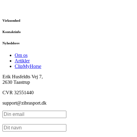
Virksomhed
Kontaktinfo
Nyhedsbrev
Om os
Artikler
ClipMyHorse
Erik Husfeldts Vej 7,
2630 Taastrup
CVR 32551440
support@zibrasport.dk