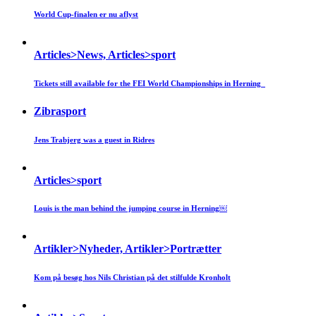
World Cup-finalen er nu aflyst
Articles>News, Articles>sport
Tickets still available for the FEI World Championships in Herning
Zibrasport
Jens Trabjerg was a guest in Ridres
Articles>sport
Louis is the man behind the jumping course in Herning￼
Artikler>Nyheder, Artikler>Portrætter
Kom på besøg hos Nils Christian på det stilfulde Kronholt