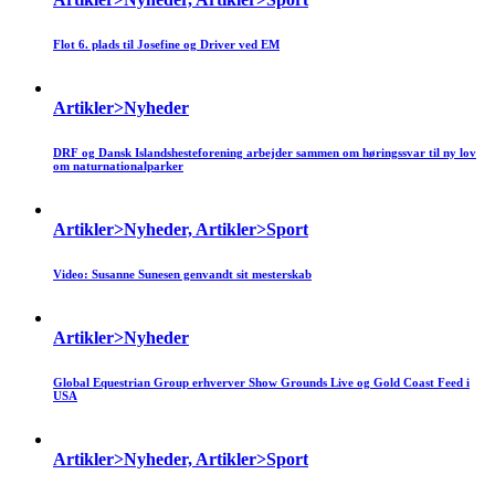
Flot 6. plads til Josefine og Driver ved EM
Artikler>Nyheder
DRF og Dansk Islandshesteforening arbejder sammen om høringssvar til ny lov
om naturnationalparker
Artikler>Nyheder, Artikler>Sport
Video: Susanne Sunesen genvandt sit mesterskab
Artikler>Nyheder
Global Equestrian Group erhverver Show Grounds Live og Gold Coast Feed i
USA
Artikler>Nyheder, Artikler>Sport