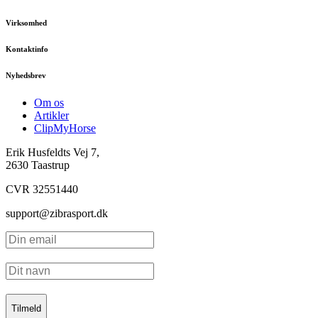
Virksomhed
Kontaktinfo
Nyhedsbrev
Om os
Artikler
ClipMyHorse
Erik Husfeldts Vej 7,
2630 Taastrup
CVR 32551440
support@zibrasport.dk
Tilmeld