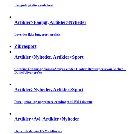
Pas godt på din gamle hest
Artikler>Fagligt, Artikler>Nyheder
Love der ikke fungerer i praksis
Zibrasport
Artikler>Nyheder, Artikler>Sport
Cathrine Dufour og Vamos Amigos vinder Großer Dressurpreis von Aachen –
Daniel bliver tre’er
Artikler>Nyheder, Artikler>Sport
Disse junior- og ungryttere er udtaget til EM i dressur
Artikler>Avl, Artikler>Nyheder
Her er de danske UVM-deltagere