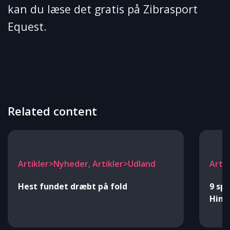
kan du læse det gratis på Zibrasport
Equest.
Related content
Artikler>Nyheder, Artikler>Udland
Artik
Hest fundet dræbt på fold
9 spr
Hing