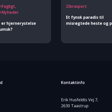
>Fagligt,
Zibrasport
r>Nyheder
Et fynsk paradis til
 er hjernerystelse
misrøgtede heste og 
lumsk?
ed
Kontaktinfo
Erik Husfeldts Vej 7,
2630 Taastrup