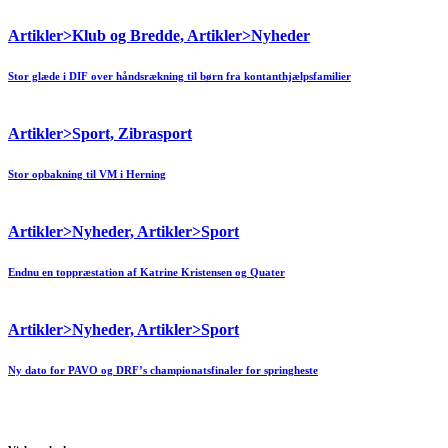
Artikler>Klub og Bredde, Artikler>Nyheder
Stor glæde i DIF over håndsrækning til børn fra kontanthjælpsfamilier
Artikler>Sport, Zibrasport
Stor opbakning til VM i Herning
Artikler>Nyheder, Artikler>Sport
Endnu en toppræstation af Katrine Kristensen og Quater
Artikler>Nyheder, Artikler>Sport
Ny dato for PAVO og DRF’s championatsfinaler for springheste