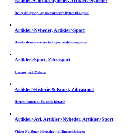
Artikler>Corona-nyheder, Artikler>Nyheder
Det tyske spring- og dressurderby flyttes til august
Artikler>Nyheder, Artikler>Sport
Danske dressurryttere indtager verdensranglisten
Artikler>Sport, Zibrasport
Træning på DM-bane
Artikler>Historie & Kunst, Zibrasport
Hesten i kunsten: En smuk historie
Artikler>Avl, Artikler>Nyheder, Artikler>Sport
Video: Nu åbner billetsalget til Hingstekåringen