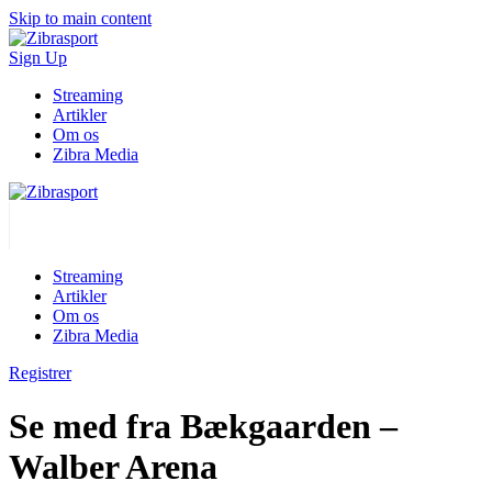
Skip to main content
Sign Up
Streaming
Artikler
Om os
Zibra Media
Streaming
Artikler
Om os
Zibra Media
Registrer
Se med fra Bækgaarden –
Walber Arena