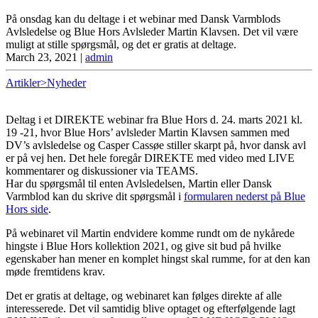
På onsdag kan du deltage i et webinar med Dansk Varmblods
Avlsledelse og Blue Hors Avlsleder Martin Klavsen. Det vil være
muligt at stille spørgsmål, og det er gratis at deltage.
March 23, 2021
|
admin
Artikler>Nyheder
Deltag i et DIREKTE webinar fra Blue Hors d. 24. marts 2021 kl.
19 -21, hvor Blue Hors’ avlsleder Martin Klavsen sammen med
DV’s avlsledelse og Casper Cassøe stiller skarpt på, hvor dansk avl
er på vej hen. Det hele foregår DIREKTE med video med LIVE
kommentarer og diskussioner via TEAMS.
Har du spørgsmål til enten Avlsledelsen, Martin eller Dansk
Varmblod kan du skrive dit spørgsmål i
formularen nederst på Blue
Hors side
.
På webinaret vil Martin endvidere komme rundt om de nykårede
hingste i Blue Hors kollektion 2021, og give sit bud på hvilke
egenskaber han mener en komplet hingst skal rumme, for at den kan
møde fremtidens krav.
Det er gratis at deltage, og webinaret kan følges direkte af alle
interesserede. Det vil samtidig blive optaget og efterfølgende lagt