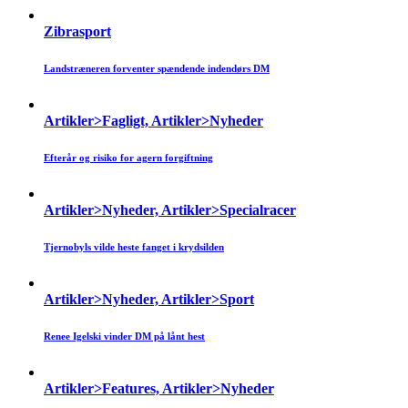
Zibrasport
Landstræneren forventer spændende indendørs DM
Artikler>Fagligt, Artikler>Nyheder
Efterår og risiko for agern forgiftning
Artikler>Nyheder, Artikler>Specialracer
Tjernobyls vilde heste fanget i krydsilden
Artikler>Nyheder, Artikler>Sport
Renee Igelski vinder DM på lånt hest
Artikler>Features, Artikler>Nyheder