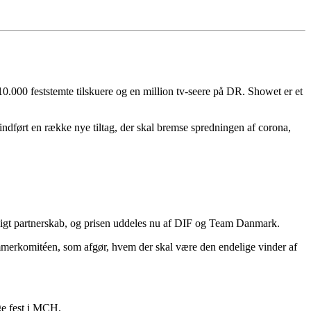
 10.000 feststemte tilskuere og en million tv-seere på DR. Showet er et
ndført en række nye tiltag, der skal bremse spredningen af corona,
tsligt partnerskab, og prisen uddeles nu af DIF og Team Danmark.
ommerkomitéen, som afgør, hvem der skal være den endelige vinder af
ge fest i MCH.