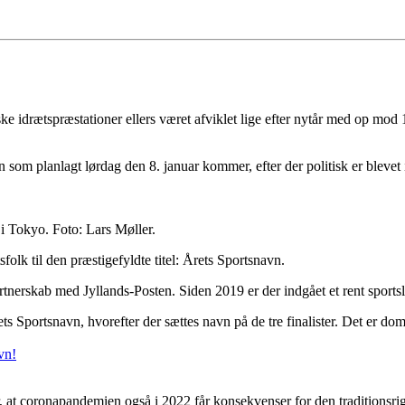
ske idrætspræstationer ellers været afviklet lige efter nytår med op mod
m planlagt lørdag den 8. januar kommer, efter der politisk er blevet i
 Tokyo. Foto: Lars Møller.
folk til den præstigefyldte titel: Årets Sportsnavn.
artnerskab med Jyllands-Posten. Siden 2019 er der indgået et rent spor
 Sportsnavn, hvorefter der sættes navn på de tre finalister. Det er d
vn!
at coronapandemien også i 2022 får konsekvenser for den traditionsri