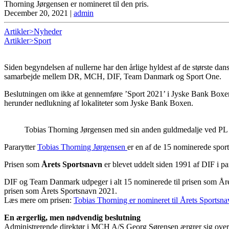
Thorning Jørgensen er nomineret til den pris.
December 20, 2021
|
admin
Artikler>Nyheder
Artikler>Sport
Siden begyndelsen af nullerne har den årlige hyldest af de største dan
samarbejde mellem DR, MCH, DIF, Team Danmark og Sport One.
Beslutningen om ikke at gennemføre ’Sport 2021’ i Jyske Bank Boxen so
herunder nedlukning af lokaliteter som Jyske Bank Boxen.
Tobias Thorning Jørgensen med sin anden guldmedalje ved PL i
Pararytter
Tobias Thorning Jørgensen
er en af de 15 nominerede sports
Prisen som
Årets Sportsnavn
er blevet uddelt siden 1991 af DIF i p
DIF og Team Danmark udpeger i alt 15 nominerede til prisen som Årets
prisen som Årets Sportsnavn 2021.
Læs mere om prisen:
Tobias Thorning er nomineret til Årets Sportsna
En ærgerlig, men nødvendig beslutning
Administrerende direktør i MCH A/S Georg Sørensen ærgrer sig over, 