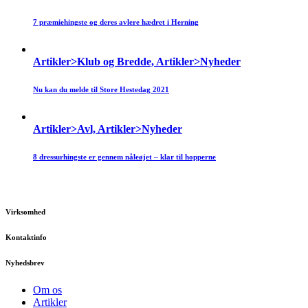
7 præmiehingste og deres avlere hædret i Herning
Artikler>Klub og Bredde, Artikler>Nyheder
Nu kan du melde til Store Hestedag 2021
Artikler>Avl, Artikler>Nyheder
8 dressurhingste er gennem nåleøjet – klar til hopperne
Virksomhed
Kontaktinfo
Nyhedsbrev
Om os
Artikler