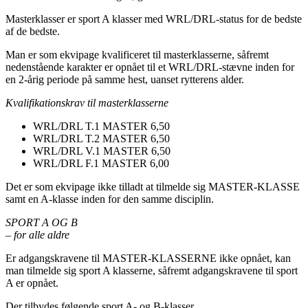
Masterklasser er sport A klasser med WRL/DRL-status for de bedste
af de bedste.
Man er som ekvipage kvalificeret til masterklasserne, såfremt
nedenstående karakter er opnået til et WRL/DRL-stævne inden for
en 2-årig periode på samme hest, uanset rytterens alder.
Kvalifikationskrav til masterklasserne
WRL/DRL T.1 MASTER 6,50
WRL/DRL T.2 MASTER 6,50
WRL/DRL V.1 MASTER 6,50
WRL/DRL F.1 MASTER 6,00
Det er som ekvipage ikke tilladt at tilmelde sig MASTER-KLASSE
samt en A-klasse inden for den samme disciplin.
SPORT A OG B
– for alle aldre
Er adgangskravene til MASTER-KLASSERNE ikke opnået, kan
man tilmelde sig sport A klasserne, såfremt adgangskravene til sport
A er opnået.
Der tilbydes følgende sport A- og B-klasser