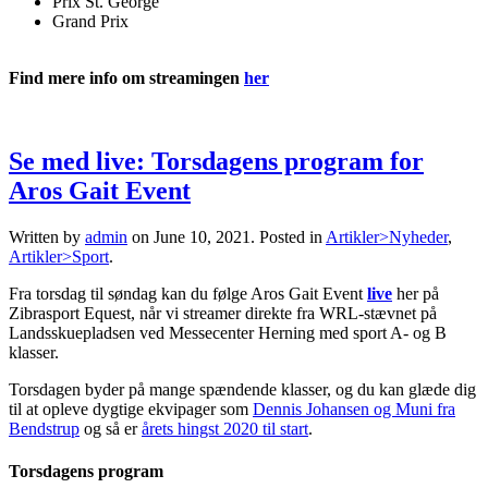
Prix St. George
Grand Prix
Find mere info om streamingen
her
Se med live: Torsdagens program for
Aros Gait Event
Written by
admin
on
June 10, 2021
. Posted in
Artikler>Nyheder
,
Artikler>Sport
.
Fra torsdag til søndag kan du følge Aros Gait Event
live
her på
Zibrasport Equest, når vi streamer direkte fra WRL-stævnet på
Landsskuepladsen ved Messecenter Herning med sport A- og B
klasser.
Torsdagen byder på mange spændende klasser, og du kan glæde dig
til at opleve dygtige ekvipager som
Dennis Johansen og Muni fra
Bendstrup
og så er
årets hingst 2020 til start
.
Torsdagens program