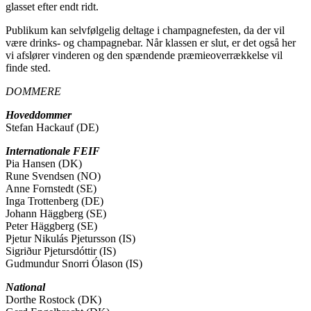
glasset efter endt ridt.
Publikum kan selvfølgelig deltage i champagnefesten, da der vil
være drinks- og champagnebar. Når klassen er slut, er det også her
vi afslører vinderen og den spændende præmieoverrækkelse vil
finde sted.
DOMMERE
Hoveddommer
Stefan Hackauf (DE)
Internationale FEIF
Pia Hansen (DK)
Rune Svendsen (NO)
Anne Fornstedt (SE)
Inga Trottenberg (DE)
Johann Häggberg (SE)
Peter Häggberg (SE)
Pjetur Nikulás Pjetursson (IS)
Sigriður Pjetursdóttir (IS)
Gudmundur Snorri Ólason (IS)
National
Dorthe Rostock (DK)