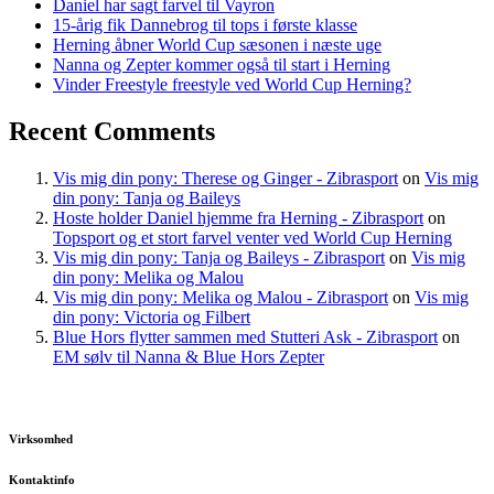
Daniel har sagt farvel til Vayron
15-årig fik Dannebrog til tops i første klasse
Herning åbner World Cup sæsonen i næste uge
Nanna og Zepter kommer også til start i Herning
Vinder Freestyle freestyle ved World Cup Herning?
Recent Comments
Vis mig din pony: Therese og Ginger - Zibrasport
on
Vis mig
din pony: Tanja og Baileys
Hoste holder Daniel hjemme fra Herning - Zibrasport
on
Topsport og et stort farvel venter ved World Cup Herning
Vis mig din pony: Tanja og Baileys - Zibrasport
on
Vis mig
din pony: Melika og Malou
Vis mig din pony: Melika og Malou - Zibrasport
on
Vis mig
din pony: Victoria og Filbert
Blue Hors flytter sammen med Stutteri Ask - Zibrasport
on
EM sølv til Nanna & Blue Hors Zepter
Virksomhed
Kontaktinfo