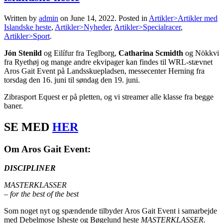
Written by
admin
on
June 14, 2022
. Posted in
Artikler>Artikler med
Islandske heste
,
Artikler>Nyheder
,
Artikler>Specialracer
,
Artikler>Sport
.
Jón Stenild
og Eilífur fra Teglborg,
Catharina Scmidth
og Nökkvi
fra Ryethøj og mange andre ekvipager kan findes til WRL-stævnet
Aros Gait Event på Landsskuepladsen, messecenter Herning fra
torsdag den 16. juni til søndag den 19. juni.
Zibrasport Equest er på pletten, og vi streamer alle klasse fra begge
baner.
SE MED
HER
Om Aros Gait Event:
DISCIPLINER
MASTERKLASSER
– for the best of the best
Som noget nyt og spændende tilbyder Aros Gait Event i samarbejde
med Debelmose Isheste og Bøgelund heste
MASTERKLASSER.