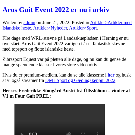
Aros Gait Event 2022 er nu i arkiv
Written by
admin
on
June 21, 2022
. Posted in
Artikler>Artikler med
Islandske heste
,
Artikler>Nyheder
,
Artikler>Sport
.
FIre dage med WRL-stævne på Landsskuepladsen i Herning er nu
overstået. Aros Gait Event 2022 var igen i år et fantastisk stævne
med topsport og flotte islandske heste.
Zibrasport Equest var på pletten alle dage, og nu kan du gense de
mange spændende klasser i vores store videoarkiv.
Hvis du er premium-medlem, kan du se alle klasserne i
her
og husk
at vi også streamer fra
DM i Sport og Gæðingakeppni 2022
.
Her ses Frederikke Stougård Austri frá Úlfsstöðum – vinder af
V1.m Four Gait PREL: