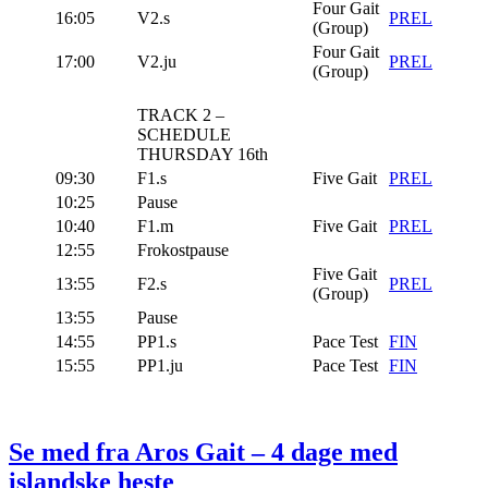
Four Gait
16:05
V2.s
PREL
(Group)
Four Gait
17:00
V2.ju
PREL
(Group)
TRACK 2 –
SCHEDULE
THURSDAY 16th
09:30
F1.s
Five Gait
PREL
10:25
Pause
10:40
F1.m
Five Gait
PREL
12:55
Frokostpause
Five Gait
13:55
F2.s
PREL
(Group)
13:55
Pause
14:55
PP1.s
Pace Test
FIN
15:55
PP1.ju
Pace Test
FIN
Se med fra Aros Gait – 4 dage med
islandske heste