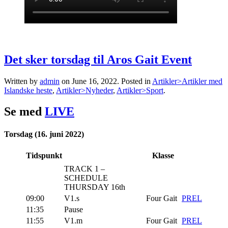
Det sker torsdag til Aros Gait Event
Written by
admin
on
June 16, 2022
. Posted in
Artikler>Artikler med
Islandske heste
,
Artikler>Nyheder
,
Artikler>Sport
.
Se med
LIVE
Torsdag (16. juni 2022)
Tidspunkt
Klasse
TRACK 1 –
SCHEDULE
THURSDAY 16th
09:00
V1.s
Four Gait
PREL
11:35
Pause
11:55
V1.m
Four Gait
PREL