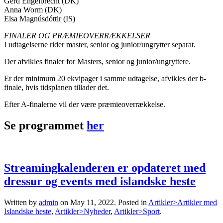
Gerd Engelbrecht (DK)
Anna Worm (DK)
Elsa Magnúsdóttir (IS)
FINALER OG PRÆMIEOVERRÆKKELSER
I udtagelserne rider master, senior og junior/ungrytter separat.
Der afvikles finaler for Masters, senior og junior/ungryttere.
Er der minimum 20 ekvipager i samme udtagelse, afvikles der b-
finale, hvis tidsplanen tillader det.
Efter A-finalerne vil der være præmieoverrækkelse.
Se programmet
her
Streamingkalenderen er opdateret med
dressur og events med islandske heste
Written by
admin
on
May 11, 2022
. Posted in
Artikler>Artikler med
Islandske heste
,
Artikler>Nyheder
,
Artikler>Sport
.