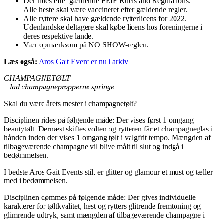
Der rides efter gældende FEIF Ruels and Regulations.
Alle heste skal være vaccineret efter gældende regler.
Alle ryttere skal have gældende rytterlicens for 2022.
Udenlandske deltagere skal købe licens hos foreningerne i
deres respektive lande.
Vær opmærksom på NO SHOW-reglen.
Læs også:
Aros Gait Event er nu i arkiv
CHAMPAGNETØLT
– lad champagnepropperne springe
Skal du være årets mester i champagnetølt?
Disciplinen rides på følgende måde: Der vises først 1 omgang
beautytølt. Dernæst skiftes volten og rytteren får et champagneglas i
hånden inden der vises 1 omgang tølt i valgfrit tempo. Mængden af
tilbageværende champagne vil blive målt til slut og indgå i
bedømmelsen.
I bedste Aros Gait Events stil, er glitter og glamour et must og tæller
med i bedømmelsen.
Disciplinen dømmes på følgende måde: Der gives individuelle
karakterer for tøltkvalitet, hest og rytters glitrende fremtoning og
glimrende udtryk, samt mængden af tilbageværende champagne i