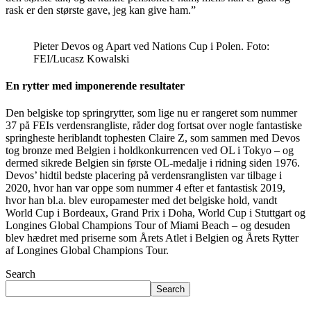
rask er den største gave, jeg kan give ham.”
Pieter Devos og Apart ved Nations Cup i Polen. Foto:
FEI/Lucasz Kowalski
En rytter med imponerende resultater
Den belgiske top springrytter, som lige nu er rangeret som nummer
37 på FEIs verdensrangliste, råder dog fortsat over nogle fantastiske
springheste heriblandt tophesten Claire Z, som sammen med Devos
tog bronze med Belgien i holdkonkurrencen ved OL i Tokyo – og
dermed sikrede Belgien sin første OL-medalje i ridning siden 1976.
Devos’ hidtil bedste placering på verdensranglisten var tilbage i
2020, hvor han var oppe som nummer 4 efter et fantastisk 2019,
hvor han bl.a. blev europamester med det belgiske hold, vandt
World Cup i Bordeaux, Grand Prix i Doha, World Cup i Stuttgart og
Longines Global Champions Tour of Miami Beach – og desuden
blev hædret med priserne som Årets Atlet i Belgien og Årets Rytter
af Longines Global Champions Tour.
Search
Search