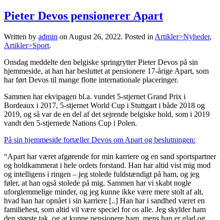
Pieter Devos pensionerer Apart
Written by
admin
on
August 26, 2022
. Posted in
Artikler>Nyheder
,
Artikler>Sport
.
Onsdag meddelte den belgiske springrytter Pieter Devos på sin
hjemmeside, at han har besluttet at pensionere 17-årige Apart, som
har ført Devos til mange flotte internationale placeringer.
Sammen har ekvipagen bl.a. vundet 5-stjernet Grand Prix i
Bordeaux i 2017, 5-stjernet World Cup i Stuttgart i både 2018 og
2019, og så var de en del af det sejrende belgiske hold, som i 2019
vandt den 5-stjernede Nations Cup i Polen.
På sin hjemmeside fortæller Devos om Apart og beslutningen:
“Apart har været afgørende for min karriere og en sand sportspartner
og holdkammerat i hele ordets forstand. Han har altid vist mig mod
og intelligens i ringen – jeg stolede fuldstændigt på ham, og jeg
føler, at han også stolede på mig. Sammen har vi skabt nogle
uforglemmelige minder, og jeg kunne ikke være mere stolt af alt,
hvad han har opnået i sin karriere [..] Han har i sandhed været en
familiehest, som altid vil være speciel for os alle. Jeg skylder ham
den største tak, og at kunne pensionere ham, mens han er glad og