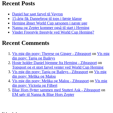
Recent Posts
Daniel har sagt farvel til Vayron
15-årig fik Dannebrog til tops i første klasse
Herning åbner World Cup sæsonen i næste uge
Nanna og Zepter kommer også til start i Herning
Vinder Freestyle freestyle ved World Cup Herning?
Recent Comments
Vis mig din pony: Therese og Ginger - Zibrasport
on
Vis mig
din pony: Tanja og Baileys
Hoste holder Daniel hjemme fra Herning - Zibrasport
on
Topsport og et stort farvel venter ved World Cup Herning
Vis mig din pony: Tanja og Baileys - Zibrasport
on
Vis mig
din pony: Melika og Malou
Vis mig din pony: Melika og Malou - Zibrasport
on
Vis mig
din pony: Victoria og Filbert
Blue Hors flytter sammen med Stutteri Ask - Zibrasport
on
EM sølv til Nanna & Blue Hors Zepter