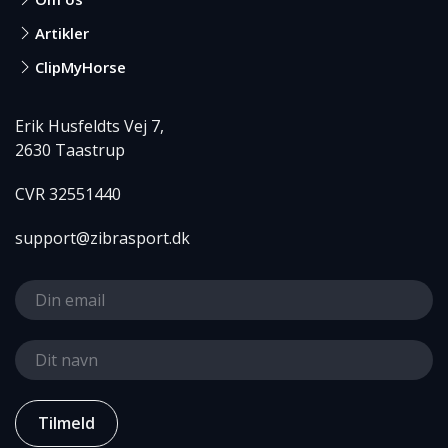
Artikler
ClipMyHorse
Erik Husfeldts Vej 7,
2630 Taastrup
CVR 32551440
support@zibrasport.dk
Tilmeld