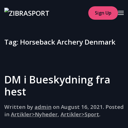
Sign Up
Skip to main content
Tag:
Horseback Archery Denmark
DM i Bueskydning fra
hest
Written by
admin
on
August 16, 2021
. Posted
in
Artikler>Nyheder
,
Artikler>Sport
.