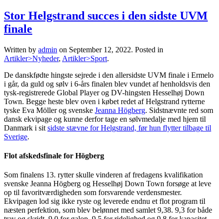
Stor Helgstrand succes i den sidste UVM
finale
Written by
admin
on
September 12, 2022
. Posted in
Artikler>Nyheder
,
Artikler>Sport
.
De danskfødte hingste sejrede i den allersidste UVM finale i Ermelo
i går, da guld og sølv i 6-års finalen blev vundet af henholdsvis den
tysk-registrerede Global Player og DV-hingsten Hesselhøj Down
Town. Begge heste blev oven i købet redet af Helgstrand rytterne
tyske Eva Möller og svenske
Jeanna Högberg
. Sidstnævnte red som
dansk ekvipage og kunne derfor tage en sølvmedalje med hjem til
Danmark i sit
sidste stævne for Helgstrand, før hun flytter tilbage til
Sverige
.
Flot afskedsfinale for Högberg
Som finalens 13. rytter skulle vinderen af fredagens kvalifikation
svenske Jeanna Högberg og Hesselhøj Down Town forsøge at leve
op til favoritværdigheden som forsvarende verdensmester.
Ekvipagen lod sig ikke ryste og leverede endnu et flot program til
næsten perfektion, som blev belønnet med samlet 9,38. 9,3 for både
trav og skridt, 9,0 for galop, 9,5 for ridelighed og 9,8 for kapacitet,