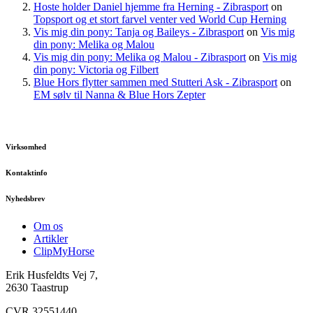
Hoste holder Daniel hjemme fra Herning - Zibrasport
on
Topsport og et stort farvel venter ved World Cup Herning
Vis mig din pony: Tanja og Baileys - Zibrasport
on
Vis mig
din pony: Melika og Malou
Vis mig din pony: Melika og Malou - Zibrasport
on
Vis mig
din pony: Victoria og Filbert
Blue Hors flytter sammen med Stutteri Ask - Zibrasport
on
EM sølv til Nanna & Blue Hors Zepter
Virksomhed
Kontaktinfo
Nyhedsbrev
Om os
Artikler
ClipMyHorse
Erik Husfeldts Vej 7,
2630 Taastrup
CVR 32551440