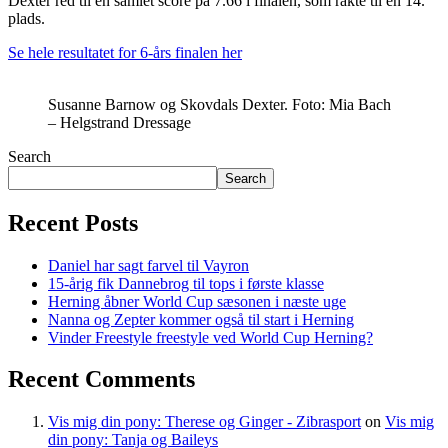
Dexter red til en samlet score på 7.66 i finalen, som rakte til en 14.
plads.
Se hele resultatet for 6-års finalen her
Susanne Barnow og Skovdals Dexter. Foto: Mia Bach
– Helgstrand Dressage
Search
Search
Recent Posts
Daniel har sagt farvel til Vayron
15-årig fik Dannebrog til tops i første klasse
Herning åbner World Cup sæsonen i næste uge
Nanna og Zepter kommer også til start i Herning
Vinder Freestyle freestyle ved World Cup Herning?
Recent Comments
Vis mig din pony: Therese og Ginger - Zibrasport
on
Vis mig
din pony: Tanja og Baileys