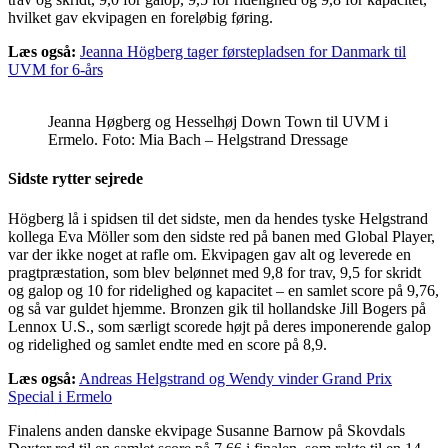
hvilket gav ekvipagen en foreløbig føring.
Læs også:
Jeanna Högberg tager førstepladsen for Danmark til
UVM for 6-års
Jeanna Høgberg og Hesselhøj Down Town til UVM i
Ermelo. Foto: Mia Bach – Helgstrand Dressage
Sidste rytter sejrede
Högberg lå i spidsen til det sidste, men da hendes tyske Helgstrand
kollega Eva Möller som den sidste red på banen med Global Player,
var der ikke noget at rafle om. Ekvipagen gav alt og leverede en
pragtpræstation, som blev belønnet med 9,8 for trav, 9,5 for skridt
og galop og 10 for ridelighed og kapacitet – en samlet score på 9,76,
og så var guldet hjemme. Bronzen gik til hollandske Jill Bogers på
Lennox U.S., som særligt scorede højt på deres imponerende galop
og ridelighed og samlet endte med en score på 8,9.
Læs også:
Andreas Helgstrand og Wendy vinder Grand Prix
Special i Ermelo
Finalens anden danske ekvipage Susanne Barnow på Skovdals