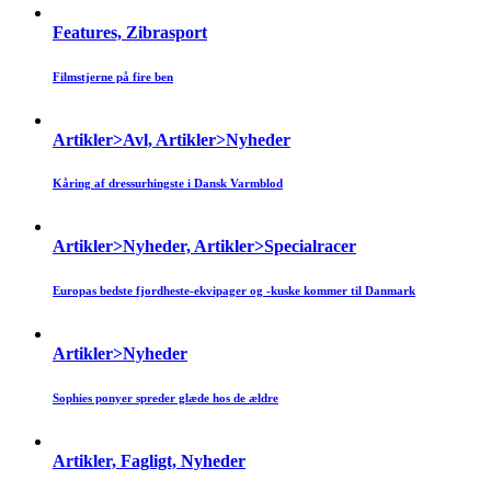
Features, Zibrasport
Filmstjerne på fire ben
Artikler>Avl, Artikler>Nyheder
Kåring af dressurhingste i Dansk Varmblod
Artikler>Nyheder, Artikler>Specialracer
Europas bedste fjordheste-ekvipager og -kuske kommer til Danmark
Artikler>Nyheder
Sophies ponyer spreder glæde hos de ældre
Artikler, Fagligt, Nyheder