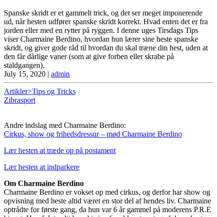
Spanske skridt er et gammelt trick, og det ser meget imponerende
ud, når hesten udfører spanske skridt korrekt. Hvad enten det er fra
jorden eller med en rytter på ryggen. I denne uges Tirsdags Tips
viser Charmaine Berdino, hvordan hun lærer sine heste spanske
skridt, og giver gode råd til hvordan du skal træne din hest, uden at
den får dårlige vaner (som at give forben eller skrabe på
staldgangen).
July 15, 2020
|
admin
Artikler>Tips og Tricks
Zibrasport
Andre indslag med Charmaine Berdino:
Cirkus, show og frihedsdressur – mød Charmaine Berdino
Lær hesten at træde op på postament
Lær hesten at indparkere
Om Charmaine Berdino
Charmaine Berdino er vokset op med cirkus, og derfor har show og
opvisning med heste altid været en stor del af hendes liv. Charmaine
optrådte for første gang, da hun var 6 år gammel på moderens P.R.E