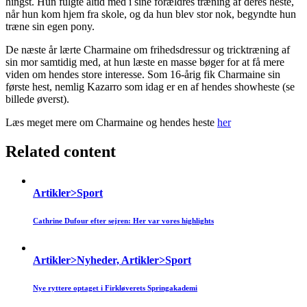
hingst. Hun fulgte altid med i sine forældres træning af deres heste,
når hun kom hjem fra skole, og da hun blev stor nok, begyndte hun
træne sin egen pony.
De næste år lærte Charmaine om frihedsdressur og tricktræning af
sin mor samtidig med, at hun læste en masse bøger for at få mere
viden om hendes store interesse. Som 16-årig fik Charmaine sin
første hest, nemlig Kazarro som idag er en af hendes showheste (se
billede øverst).
Læs meget mere om Charmaine og hendes heste
her
Related content
Artikler>Sport
Cathrine Dufour efter sejren: Her var vores highlights
Artikler>Nyheder, Artikler>Sport
Nye ryttere optaget i Firkløverets Springakademi