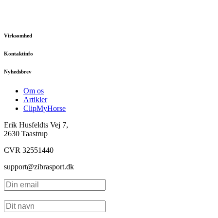
Virksomhed
Kontaktinfo
Nyhedsbrev
Om os
Artikler
ClipMyHorse
Erik Husfeldts Vej 7,
2630 Taastrup
CVR 32551440
support@zibrasport.dk