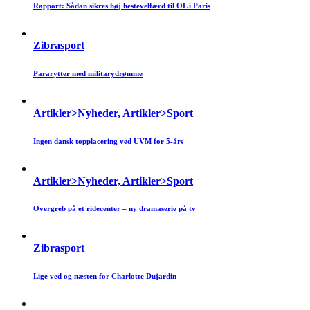
Rapport: Sådan sikres høj hestevelfærd til OL i Paris
Zibrasport
Pararytter med militarydrømme
Artikler>Nyheder, Artikler>Sport
Ingen dansk topplacering ved UVM for 5-års
Artikler>Nyheder, Artikler>Sport
Overgreb på et ridecenter – ny dramaserie på tv
Zibrasport
Lige ved og næsten for Charlotte Dujardin