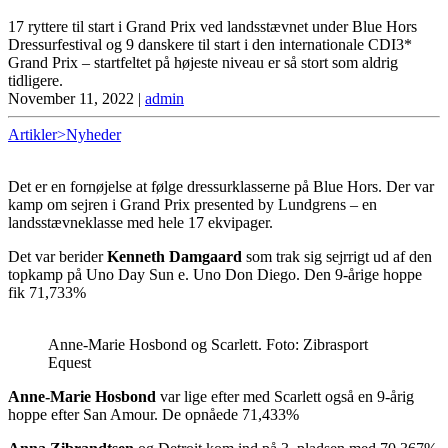
17 ryttere til start i Grand Prix ved landsstævnet under Blue Hors
Dressurfestival og 9 danskere til start i den internationale CDI3*
Grand Prix – startfeltet på højeste niveau er så stort som aldrig
tidligere.
November 11, 2022
|
admin
Artikler>Nyheder
Det er en fornøjelse at følge dressurklasserne på Blue Hors. Der var
kamp om sejren i Grand Prix presented by Lundgrens – en
landsstævneklasse med hele 17 ekvipager.
Det var berider
Kenneth Damgaard
som trak sig sejrrigt ud af den
topkamp på Uno Day Sun e. Uno Don Diego. Den 9-årige hoppe
fik 71,733%
Anne-Marie Hosbond og Scarlett. Foto: Zibrasport
Equest
Anne-Marie Hosbond
var lige efter med Scarlett også en 9-årig
hoppe efter San Amour. De opnåede 71,433%