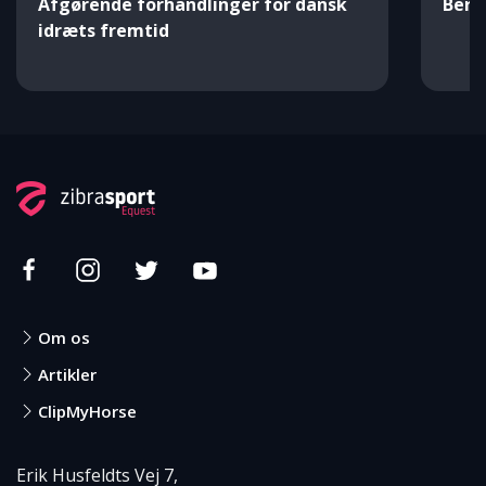
Afgørende forhandlinger for dansk
Beri
idræts fremtid
Om os
Artikler
ClipMyHorse
Erik Husfeldts Vej 7,