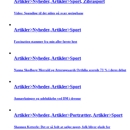
Artikler>Nyheder, Artikler>Sport, Zibrasport
Video: Spænding til det sidste på svær springbane
Artikler>Nyheder, Artikler>Sport
Fascination stammer fra min aller første hest
Artikler>Nyheder, Artikler>Sport
Nanna Skodborg Merrald og Atterupgaards Orthilia scorede 73 % i deres debut
Artikler>Nyheder, Artikler>Sport
Anmærkninger og udelukkelse ved DM i dressur
Artikler>Nyheder, Artikler>Portrætter, Artikler>Sport
Shannon Ketterle: Det er så fedt at sælge noget, folk bliver glade for