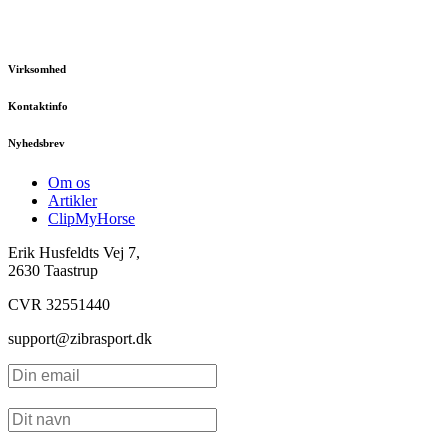
Virksomhed
Kontaktinfo
Nyhedsbrev
Om os
Artikler
ClipMyHorse
Erik Husfeldts Vej 7,
2630 Taastrup
CVR 32551440
support@zibrasport.dk