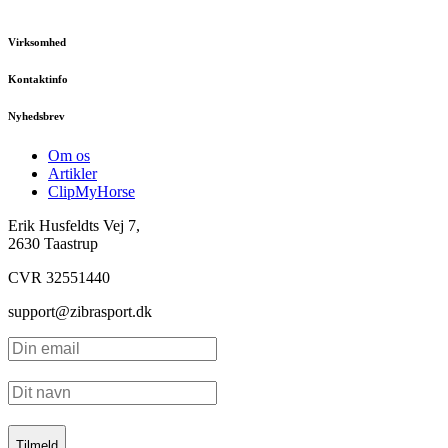
Virksomhed
Kontaktinfo
Nyhedsbrev
Om os
Artikler
ClipMyHorse
Erik Husfeldts Vej 7,
2630 Taastrup
CVR 32551440
support@zibrasport.dk
Tilmeld