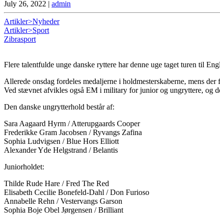
July 26, 2022
|
admin
Artikler>Nyheder
Artikler>Sport
Zibrasport
Flere talentfulde unge danske ryttere har denne uge taget turen til En
Allerede onsdag fordeles medaljerne i holdmesterskaberne, mens der f
Ved stævnet afvikles også EM i military for junior og ungryttere, og 
Den danske ungrytterhold består af:
Sara Aagaard Hyrm / Atterupgaards Cooper
Frederikke Gram Jacobsen / Ryvangs Zafina
Sophia Ludvigsen / Blue Hors Elliott
Alexander Yde Helgstrand / Belantis
Juniorholdet:
Thilde Rude Hare / Fred The Red
Elisabeth Cecilie Bonefeld-Dahl / Don Furioso
Annabelle Rehn / Vestervangs Garson
Sophia Boje Obel Jørgensen / Brilliant