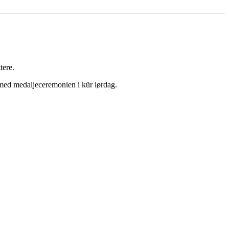
tere.
 med medaljeceremonien i kür lørdag.