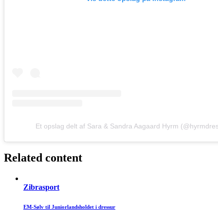
Et opslag delt af Sara & Sandra Aagaard Hyrm (@hyrmdre
Related content
Zibrasport
EM-Sølv til Juniorlandsholdet i dressur