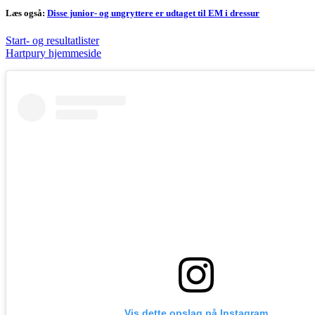
Læs også:
Disse junior- og ungryttere er udtaget til EM i dressur
Start- og resultatlister
Hartpury hjemmeside
Vis dette opslag på Instagram