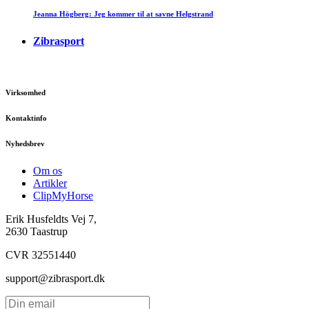
Jeanna Högberg: Jeg kommer til at savne Helgstrand
Zibrasport
Virksomhed
Kontaktinfo
Nyhedsbrev
Om os
Artikler
ClipMyHorse
Erik Husfeldts Vej 7,
2630 Taastrup
CVR 32551440
support@zibrasport.dk