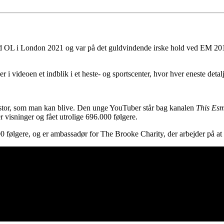
e ved OL i London 2021 og var på det guldvindende irske hold ved EM 2
videoen et indblik i et heste- og sportscenter, hvor hver eneste detal
 stor, som man kan blive. Den unge YouTuber står bag kanalen
This Es
 visninger og fået utrolige 696.000 følgere.
ølgere, og er ambassadør for The Brooke Charity, der arbejder på at fo