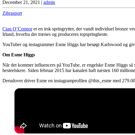
December 21, 2021
|
admin
Zibrasport
Cian O’Connor
er en irsk springrytter, der vandt individuel bronz
Irland, hvorfra der trænes og produceres topspringheste.
YouTuber og instagrammer Esme Higgs har besøgt Karlswood og giver i 
Om Esme Higgs
Når det kommer influencers på ​​YouTube, er engelske Esme Higgs så
hesteelskere. Siden februar 2015 har kanalen haft næsten 160 millioner
Derudover driver Esme en instagramprofilen @this_esme med 279.000 f