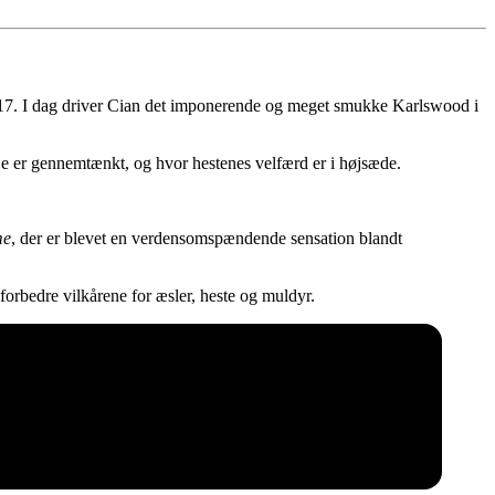
017. I dag driver Cian det imponerende og meget smukke Karlswood i
je er gennemtænkt, og hvor hestenes velfærd er i højsæde.
me
, der er blevet en verdensomspændende sensation blandt
rbedre vilkårene for æsler, heste og muldyr.