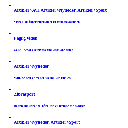
Artikler>Avl, Artikler>Nyheder, Artikler>Sport
Video: Nu åbner billetsalget til Hingstekåringen
Faglig viden
Colic – what are myths and what are true?
Artikler>Nyheder
Skiftede hest og vandt World Cup finalen
Zibrasport
Danmarks unge OL-håb: Jeg vil kæmpe for pladsen
Artikler>Nyheder, Artikler>Sport