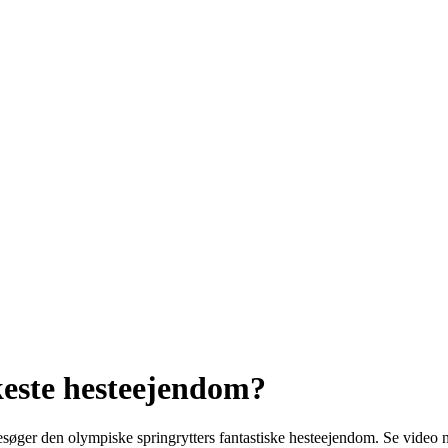
keste hesteejendom?
ger den olympiske springrytters fantastiske hesteejendom. Se video n