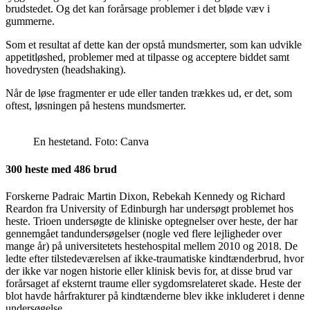
brudstedet. Og det kan forårsage problemer i det bløde væv i
gummerne.
Som et resultat af dette kan der opstå mundsmerter, som kan udvikle
appetitløshed, problemer med at tilpasse og acceptere biddet samt
hovedrysten (headshaking).
Når de løse fragmenter er ude eller tanden trækkes ud, er det, som
oftest, løsningen på hestens mundsmerter.
En hestetand. Foto: Canva
300 heste med 486 brud
Forskerne Padraic Martin Dixon, Rebekah Kennedy og Richard
Reardon fra University of Edinburgh har undersøgt problemet hos
heste. Trioen undersøgte de kliniske optegnelser over heste, der har
gennemgået tandundersøgelser (nogle ved flere lejligheder over
mange år) på universitetets hestehospital mellem 2010 og 2018. De
ledte efter tilstedeværelsen af ikke-traumatiske kindtænderbrud, hvor
der ikke var nogen historie eller klinisk bevis for, at disse brud var
forårsaget af eksternt traume eller sygdomsrelateret skade. Heste der
blot havde hårfrakturer på kindtænderne blev ikke inkluderet i denne
undersøgelse.