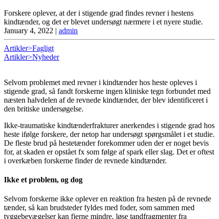
Forskere oplever, at der i stigende grad findes revner i hestens
kindtænder, og det er blevet undersøgt nærmere i et nyere studie.
January 4, 2022
|
admin
Artikler>Fagligt
Artikler>Nyheder
Selvom problemet med revner i kindtænder hos heste opleves i
stigende grad, så fandt forskerne ingen kliniske tegn forbundet med
næsten halvdelen af de revnede kindtænder, der blev identificeret i
den britiske undersøgelse.
Ikke-traumatiske kindtænderfrakturer anerkendes i stigende grad hos
heste ifølge forskere, der netop har undersøgt spørgsmålet i et studie.
De fleste brud på hestetænder forekommer uden der er noget bevis
for, at skaden er opstået fx som følge af spark eller slag. Det er oftest
i overkæben forskerne finder de revnede kindtænder.
Ikke et problem, og dog
Selvom forskerne ikke oplever en reaktion fra hesten på de revnede
tænder, så kan brudsteder fyldes med foder, som sammen med
tyggebevægelser kan fjerne mindre, løse tandfragmenter fra