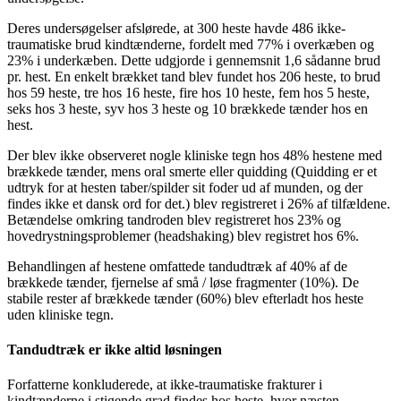
Deres undersøgelser afslørede, at 300 heste havde 486 ikke-
traumatiske brud kindtænderne, fordelt med 77% i overkæben og
23% i underkæben. Dette udgjorde i gennemsnit 1,6 sådanne brud
pr. hest. En enkelt brækket tand blev fundet hos 206 heste, to brud
hos 59 heste, tre hos 16 heste, fire hos 10 heste, fem hos 5 heste,
seks hos 3 heste, syv hos 3 heste og 10 brækkede tænder hos en
hest.
Der blev ikke observeret nogle kliniske tegn hos 48% hestene med
brækkede tænder, mens oral smerte eller quidding (Quidding er et
udtryk for at hesten taber/spilder sit foder ud af munden, og der
findes ikke et dansk ord for det.) blev registreret i 26% af tilfældene.
Betændelse omkring tandroden blev registreret hos 23% og
hovedrystningsproblemer (headshaking) blev registret hos 6%.
Behandlingen af hestene omfattede tandudtræk af 40% af de
brækkede tænder, fjernelse af små / løse fragmenter (10%). De
stabile rester af brækkede tænder (60%) blev efterladt hos heste
uden kliniske tegn.
Tandudtræk er ikke altid løsningen
Forfatterne konkluderede, at ikke-traumatiske frakturer i
kindtænderne i stigende grad findes hos heste, hvor næsten