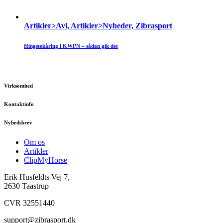
Artikler>Avl, Artikler>Nyheder, Zibrasport
Hingstekåring i KWPN – sådan gik det
Virksomhed
Kontaktinfo
Nyhedsbrev
Om os
Artikler
ClipMyHorse
Erik Husfeldts Vej 7,
2630 Taastrup
CVR 32551440
support@zibrasport.dk