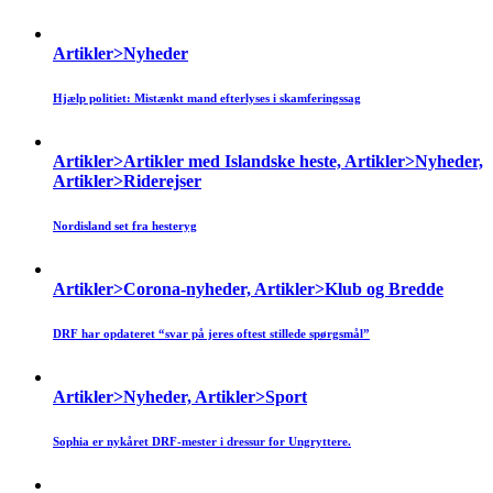
Artikler>Nyheder
Hjælp politiet: Mistænkt mand efterlyses i skamferingssag
Artikler>Artikler med Islandske heste, Artikler>Nyheder,
Artikler>Riderejser
Nordisland set fra hesteryg
Artikler>Corona-nyheder, Artikler>Klub og Bredde
DRF har opdateret “svar på jeres oftest stillede spørgsmål”
Artikler>Nyheder, Artikler>Sport
Sophia er nykåret DRF-mester i dressur for Ungryttere.