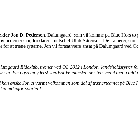
rider Jon D. Pedersen
, Dalumgaard, som vil komme på Blue Hors to ga
avlheden er stor, forklarer sportschef Ulrik Sørensen. De trænerer, som 
or at træne rytterne. Jon vil fortsat være ansat på Dalumgaard ved Ode
Dalumgaard Rideklub, træner ved OL 2012 i London, landsholdsrytter
 er Jon også en yderst værdsat læremester, der har været med i uddann
 vi kan ønske Jon et varmt velkommen som del af trænerteamet på Blue Ho
rden indenfor sporten!