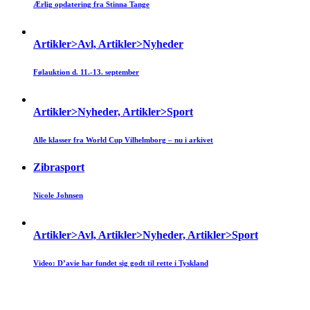
Ærlig opdatering fra Stinna Tange
Artikler>Avl, Artikler>Nyheder
Følauktion d. 11.-13. september
Artikler>Nyheder, Artikler>Sport
Alle klasser fra World Cup Vilhelmborg – nu i arkivet
Zibrasport
Nicole Johnsen
Artikler>Avl, Artikler>Nyheder, Artikler>Sport
Video: D’avie har fundet sig godt til rette i Tyskland