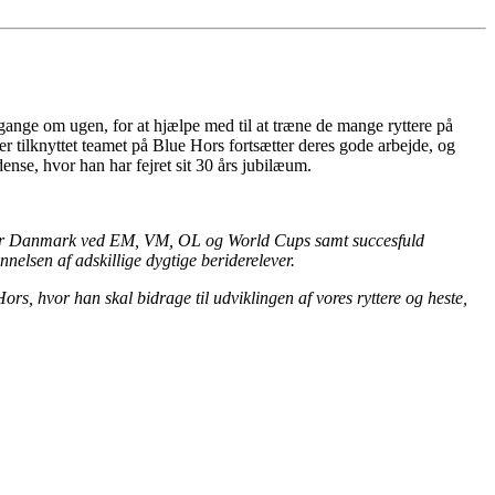
nge om ugen, for at hjælpe med til at træne de mange ryttere på
er tilknyttet teamet på Blue Hors fortsætter deres gode arbejde, og
nse, hvor han har fejret sit 30 års jubilæum.
 for Danmark ved EM, VM, OL og World Cups samt succesfuld
elsen af adskillige dygtige beriderelever.
rs, hvor han skal bidrage til udviklingen af vores ryttere og heste,