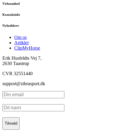
Virksomhed
Kontaktinfo
Nyhedsbrev
Om os
Artikler
ClipMyHorse
Erik Husfeldts Vej 7,
2630 Taastrup
CVR 32551440
support@zibrasport.dk
Tilmeld