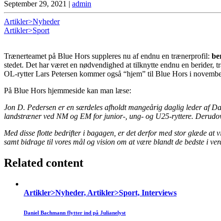
September 29, 2021
|
admin
Artikler>Nyheder
Artikler>Sport
Trænerteamet på Blue Hors suppleres nu af endnu en trænerprofil:
be
stedet. Det har været en nødvendighed at tilknytte endnu en berider, tr
OL-rytter Lars Petersen kommer også “hjem” til Blue Hors i november f
På Blue Hors hjemmeside kan man læse:
Jon D. Pedersen er en særdeles afholdt mangeårig daglig leder af 
landstræner ved NM og EM for junior-, ung- og U25-ryttere. Derudover
Med disse flotte bedrifter i bagagen, er det derfor med stor glæde at
samt bidrage til vores mål og vision om at være blandt de bedste i ve
Related content
Artikler>Nyheder, Artikler>Sport, Interviews
Daniel Bachmann flytter ind på Julianelyst