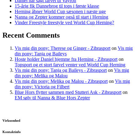
Daniel har sagt farvel til Vayron
15-årig fik Dannebrog til tops i første klasse
Herning åbner World Cup sæsonen i næste uge
Nanna og Zepter kommer også til start i Herning
Vinder Freestyle freestyle ved World Cup Herning?
Recent Comments
Vis mig din pony: Therese og Ginger - Zibrasport
on
Vis mig
din pony: Tanja og Baileys
Hoste holder Daniel hjemme fra Herning - Zibrasport
on
Topsport og et stort farvel venter ved World Cup Herning
Vis mig din pony: Tanja og Baileys - Zibrasport
on
Vis mig
din pony: Melika og Malou
Vis mig din pony: Melika og Malou - Zibrasport
on
Vis mig
din pony: Victoria og Filbert
Blue Hors flytter sammen med Stutteri Ask - Zibrasport
on
EM sølv til Nanna & Blue Hors Zepter
Virksomhed
Kontaktinfo