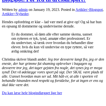
Written by
admin
on
January 19, 2023
. Posted in
Artikler>Blogspot
,
Artikler>Nyheder
.
Hendes opfordring er klar – lad vær med at give op! Og så har hun
en opsang til dommerne og underviserne derude.
Er du dommer, så døm alle efter samme skema, uanset
om rytteren er tyk, tynd, amatør eller professionel. Er
du underviser, så tænk over hvordan du behandler dine
elever. hvis du kun vil undervise en type ryttere, så vær
ærlig omkring det!
Christina skriver blandt andet:
Jeg tror desværre langt fra, jeg er den
eneste, der har grimme fat shaming oplevelser i bagagen og
desværre tror jeg, det tager gejsten fra nogle, det synes jeg er mega
synd! Det vil ødelægge vores sport på sigt. Der SKAL være plads til
alle.
Uanset hvordan man ser ud. Mit håb er, at alle i sporten vil
behandle hinanden med respekt og forståelse, for at ingen er ens og
skal ikke være det.
Du kan læse hele blogindlægget lige her