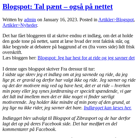
Blogspot: Tal pænt – også på nettet
Written by
admin
on
January 16, 2023
. Posted in
Artikler>Blogspot
,
Artikler>Nyheder
.
Det har fået bloggeren til at skrive endnu et indlæg, om det at holde
den gode tone på nettet, samt at læse hvad der rent faktisk står, og
ikke begynde at debatere på baggrund af en (fra vores side) lidt frisk
overskrift.
Læs bloggen her:
Blogspot: Jeg har hest for at ride og jeg savner det
I denne uges blogspot skriver Fra dressur til tur:
I sidste uge skrev jeg et indlæg om at jeg savnede og ride, da jeg
lige pt. er gravid og derfor har valgt ikke og ride. Jeg savner og ride
og det der motivere mig ved og have hest, det er at ride – hverken
min pony eller jeg synes jordtræning er specielt spændende, vi gør
det lidt ind imellem men det er ikke noget vi finder særligt
motiverende. Jeg holder ikke mindre af min pony af den grund, at
jeg lige nu ikke rider, jeg savner det bare.
Indlægget kan læses her.
Indlægget blev udvalgt til Blogspot af Zibrasport og de har derfor
lagt det op på deres Facebook side. Det har medført en del
kommentarer på Facebook.