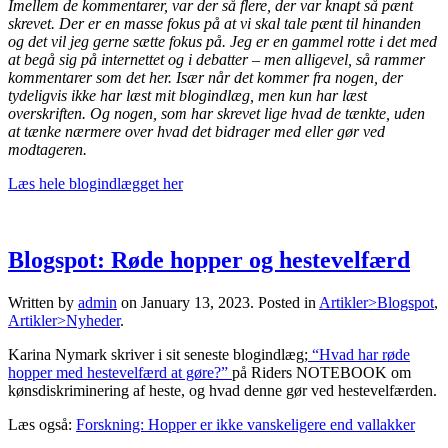
Imellem de kommentarer, var der så flere, der var knapt så pænt
skrevet. Der er en masse fokus på at vi skal tale pænt til hinanden
og det vil jeg gerne sætte fokus på. Jeg er en gammel rotte i det med
at begå sig på internettet og i debatter – men alligevel, så rammer
kommentarer som det her. Især når det kommer fra nogen, der
tydeligvis ikke har læst mit blogindlæg, men kun har læst
overskriften. Og nogen, som har skrevet lige hvad de tænkte, uden
at tænke nærmere over hvad det bidrager med eller gør ved
modtageren.
Læs hele blogindlægget her
Blogspot: Røde hopper og hestevelfærd
Written by
admin
on
January 13, 2023
. Posted in
Artikler>Blogspot
,
Artikler>Nyheder
.
Karina Nymark skriver i sit seneste blogindlæg;
“Hvad har røde
hopper med hestevelfærd at gøre?”
på Riders NOTEBOOK om
kønsdiskriminering af heste, og hvad denne gør ved hestevelfærden.
Læs også:
Forskning: Hopper er ikke vanskeligere end vallakker