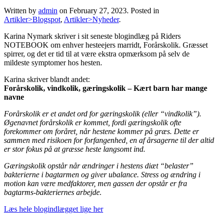
Written by
admin
on
February 27, 2023
. Posted in
Artikler>Blogspot
,
Artikler>Nyheder
.
Karina Nymark skriver i sit seneste blogindlæg på Riders
NOTEBOOK om enhver hesteejers marridt, Forårskolik. Græsset
spirrer, og det er tid til at være ekstra opmærksom på selv de
mildeste symptomer hos hesten.
Karina skriver blandt andet:
Forårskolik, vindkolik, gæringskolik – Kært barn har mange
navne
Forårskolik er et andet ord for gæringskolik (eller “vindkolik”).
Øgenavnet forårskolik er kommet, fordi gæringskolik ofte
forekommer om foråret, når hestene kommer på græs. Dette er
sammen med risikoen for forfangenhed, en af årsagerne til der altid
er stor fokus på at græsse heste langsomt ind.
Gæringskolik opstår når ændringer i hestens diæt “belaster”
bakterierne i bagtarmen og giver ubalance. Stress og ændring i
motion kan være medfaktorer, men gassen der opstår er fra
bagtarms-bakteriernes arbejde.
Læs hele blogindlægget lige her