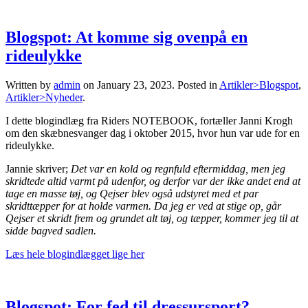
Blogspot: At komme sig ovenpå en
rideulykke
Written by
admin
on
January 23, 2023
. Posted in
Artikler>Blogspot
,
Artikler>Nyheder
.
I dette blogindlæg fra Riders NOTEBOOK, fortæller Janni Krogh
om den skæbnesvanger dag i oktober 2015, hvor hun var ude for en
rideulykke.
Jannie skriver;
Det var en kold og regnfuld eftermiddag, men jeg
skridtede altid varmt på udenfor, og derfor var der ikke andet end at
tage en masse tøj, og Qejser blev også udstyret med et par
skridttæpper for at holde varmen. Da jeg er ved at stige op, går
Qejser et skridt frem og grundet alt tøj, og tæpper, kommer jeg til at
sidde bagved sadlen.
Læs hele blogindlægget lige her
Blogspot: For fed til dressursport?