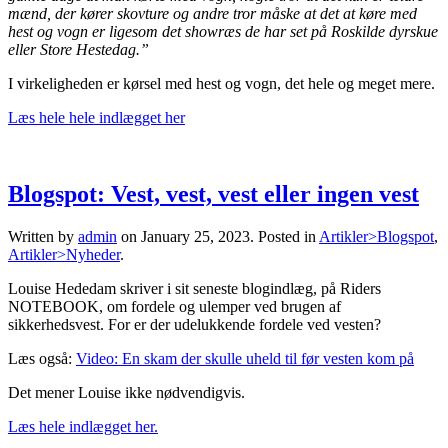
mænd, der kører skovture og andre tror måske at det at køre med
hest og vogn er ligesom det showræs de har set på Roskilde dyrskue
eller Store Hestedag.”
I virkeligheden er kørsel med hest og vogn, det hele og meget mere.
Læs hele hele indlægget her
Blogspot: Vest, vest, vest eller ingen vest
Written by
admin
on
January 25, 2023
. Posted in
Artikler>Blogspot
,
Artikler>Nyheder
.
Louise Hededam skriver i sit seneste blogindlæg, på Riders
NOTEBOOK, om fordele og ulemper ved brugen af
sikkerhedsvest. For er der udelukkende fordele ved vesten?
Læs også:
Video: En skam der skulle uheld til før vesten kom på
Det mener Louise ikke nødvendigvis.
Læs hele indlægget her.