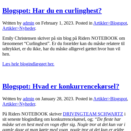
Blogspot: Har du en curlinghest?
Written by
admin
on
February 1, 2023
. Posted in
Artikler>Blogspot
,
Artikler>Nyheder
.
Emily Christensen skriver på sin blog på Riders NOTEBOOK om
fænomenet “Curlinghest”. Er du forælder kan du måske relatere til
udtrykket, er du ikke, har du måske alligevel gættet hvor hun vil
hen.
Læs hele blogindlægget her.
Blogspot: Hvad er konkurrencekørsel?
Written by
admin
on
January 28, 2023
. Posted in
Artikler>Blogspot
,
Artikler>Nyheder
.
På Riders NOTEBOOK skriver
DRIVINGTEAM SCHWARTZ
i
sit seneste blogindlæg om konkurrencekørsel, og;
“De fleste har
måske set en hest med en vogn efter sig. Nogle tror at det kun var i
gamle dage at man kørte med vogn, nogle tror at det kun er ældre